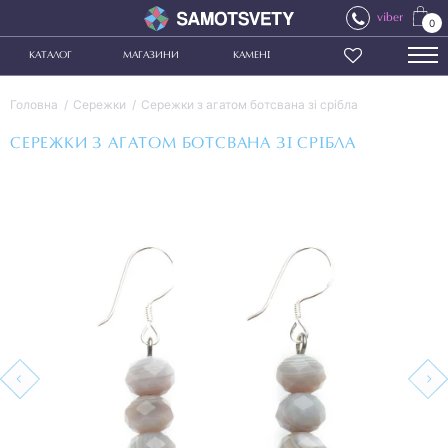
viber
0
КАТАЛОГ
МАГАЗИНИ
КАМЕНІ
Головна
Сережки
Сережки з агатом ботсвана зі срібла
СЕРЕЖКИ З АГАТОМ БОТСВАНА ЗІ СРІБЛА