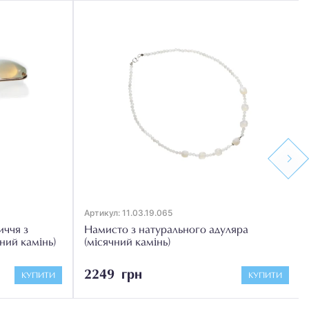
Next
Артикул: 11.03.19.065
иччя з
Намисто з натурального адуляра
ний камінь)
(місячний камінь)
2249 грн
КУПИТИ
КУПИТИ