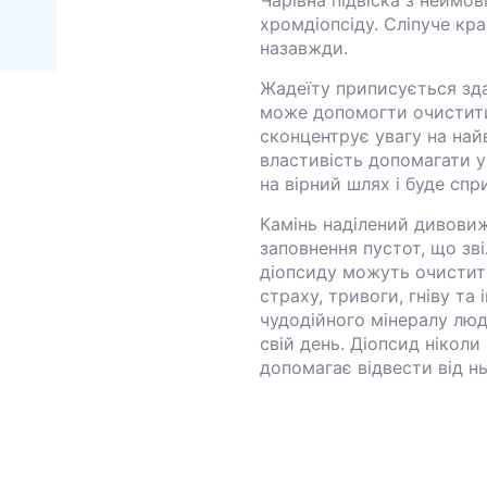
хромдіопсіду. Сліпуче кра
назавжди.
Жадеїту приписується здат
може допомогти очистити 
сконцентрує увагу на най
властивість допомагати у
на вірний шлях і буде спр
Камінь наділений дивовиж
заповнення пустот, що зві
діопсиду можуть очистити
страху, тривоги, гніву т
чудодійного мінералу люд
свій день. Діопсид нікол
допомагає відвести від н