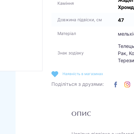
Жадеїт
Каміння
Хромд
47
Довжина підвіски, см
мельхі
Матеріал
Телець
Рак, Ко
Знак зодіаку
Терез
Наявність в магазинах
Поділіться з друзями:
ОПИС
Чарівна підвіска з неймов