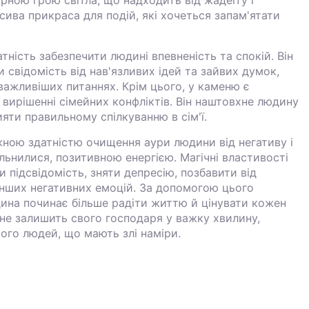
сива прикраса для подій, які хочеться запам'ятати
ність забезпечити людині впевненість та спокій. Він
свідомість від нав'язливих ідей та зайвих думок,
важливіших питаннях. Крім цього, у каменю є
 вирішенні сімейних конфліктів. Він наштовхне людину
ияти правильному спілкуванню в сім'ї.
ною здатністю очищення аури людини від негативу і
льнилися, позитивною енергією. Магічні властивості
 підсвідомість, зняти депресію, позбавити від
а інших негативних емоцій. За допомогою цього
ина починає більше радіти життю й цінувати кожен
и не залишить свого господаря у важку хвилину,
ього людей, що мають злі наміри.