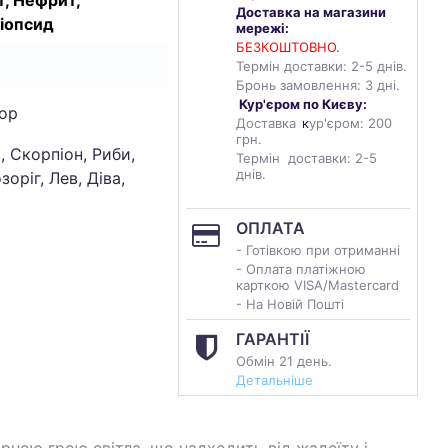
, Нефрит,
Доставка на магазини
іопсид
мережі:
БЕЗКОШТОВНО.
Термін доставки: 2-5 днів.
Бронь замовлення: 3 дні.
Кур'єром по Києву:
ор
Доставка
к
ур'єром: 200
грн.
, Скорпіон, Риби,
Термін доставки: 2-5
днів.
зоріг, Лев, Діва,
и
ОПЛАТА
- Готівкою при отриманні
- Оплата платіжною
карткою VISA/Mastercard
- На Новій Пошті
ГАРАНТІЇ
Обмін 21 день.
Детальніше
ірною грою світла, що надходить від жадеїту і