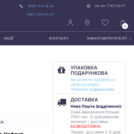
пн.-пт.: 7:45-16:15
(098) 114-14-36
(067) 549-43-43
0
АКЦІЇ
КОНТАКТИ
ЗАВАНТАЖИТИ БУКЛЕТ
УПАКОВКА
ПОДАРУНКОВА
Ви можете придбати в
каталозі разділ
Упаковка
подарункова
ДОСТАВКА
Нова Пошта (
відділення
):
Сума замовлення більше
1000 грн. (з урахуванням
ки
знижки) - доставка
БЕЗКОШТОВНА
.
Термін доставки 2-5 днів.