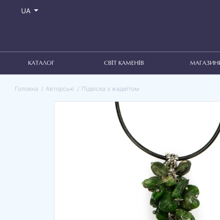
UA
КАТАЛОГ
СВІТ КАМЕНІВ
МАГАЗИН
Головна
Авторські
Підвіска з жадеїтом