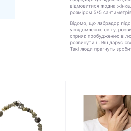
відмовитися жодна жінка.
розміром 5*5 сантиметрів
Відомо, що лабрадор підс
усвідомленню світу, розв
сприяє пробудженню в люд
розвинути її. Він дарує с
Такі люди прагнуть зроби