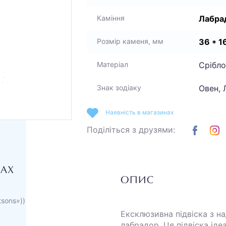
Лабра
Каміння
36 * 1
Розмір каменя, мм
Срібло
Матеріал
Овен, 
Знак зодіаку
Наявність в магазинах
Поділіться з друзями:
НАХ
ОПИС
tsons»))
Ексклюзивна підвіска з 
лабрадор. Ця підвіска іде