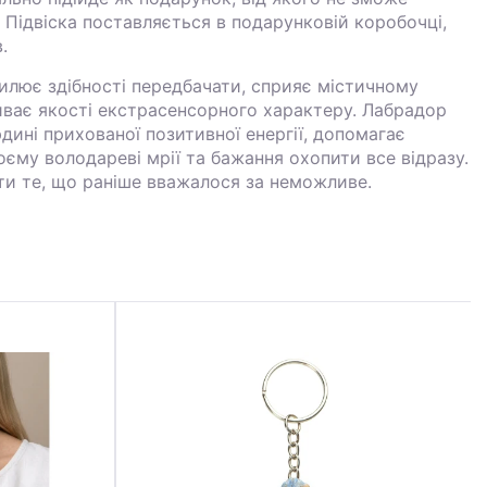
 Підвіска поставляється в подарунковій коробочці,
.
илює здібності передбачати, сприяє містичному
иває якості екстрасенсорного характеру. Лабрадор
ині прихованої позитивної енергії, допомагає
воєму володареві мрії та бажання охопити все відразу.
ти те, що раніше вважалося за неможливе.