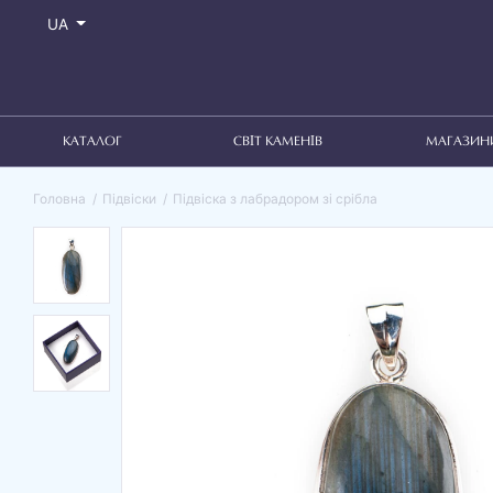
UA
КАТАЛОГ
СВІТ КАМЕНІВ
МАГАЗИН
Головна
Підвіски
Підвіска з лабрадором зі срібла