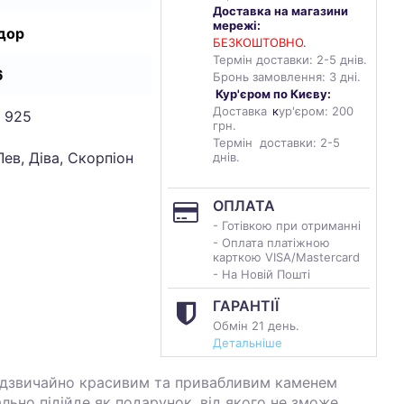
Доставка на магазини
мережі:
дор
БЕЗКОШТОВНО.
Термін доставки: 2-5 днів.
6
Бронь замовлення: 3 дні.
Кур'єром по Києву:
Доставка
к
ур'єром: 200
 925
грн.
Термін доставки: 2-5
Лев, Діва, Скорпіон
днів.
ОПЛАТА
- Готівкою при отриманні
- Оплата платіжною
карткою VISA/Mastercard
- На Новій Пошті
ГАРАНТІЇ
Обмін 21 день.
Детальніше
надзвичайно красивим та привабливим каменем
ально підійде як подарунок, від якого не зможе