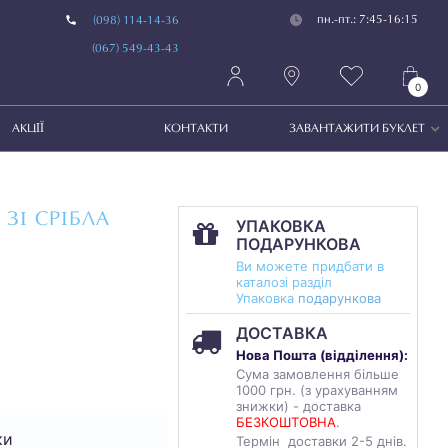
пн.-пт.: 7:45-16:15
(098) 114-14-36
(067) 549-43-43
0
АКЦІЇ
КОНТАКТИ
ЗАВАНТАЖИТИ БУКЛЕТ
ЗІ СРІБЛА
УПАКОВКА
ПОДАРУНКОВА
Ви можете придбати в
каталозі разділ
Упаковка
подарункова
ДОСТАВКА
Нова Пошта (
відділення
):
Сума замовлення більше
1000 грн. (з урахуванням
знижки) - доставка
БЕЗКОШТОВНА
.
ки
Термін доставки 2-5 днів.