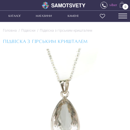
viber
0
КАТАЛОГ
МАГАЗИНИ
КАМЕНІ
Головна
Підвіски
Підвіска з гірським кришталем
ПІДВІСКА З ГІРСЬКИМ КРИШТАЛЕМ