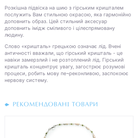
Розкішна підвіска на шию з гірським кришталем
послужить Вам стильною окрасою, яка гармонійно
доповнить образ. Цей стильний аксесуар
доповнить імідж сміливого і цілеспрямовану
людину.
Слово «кришталь» грецькою означає лід. Вчені
античності вважали, що гірський кришталь - це
навіки замерзлий і не розтоплений лід. Гірський
кришталь концентрує увагу, загострює розумові
процеси, робить мову пе¬реконливою, заспокоює
нервову систему.
РЕКОМЕНДОВАНІ ТОВАРИ