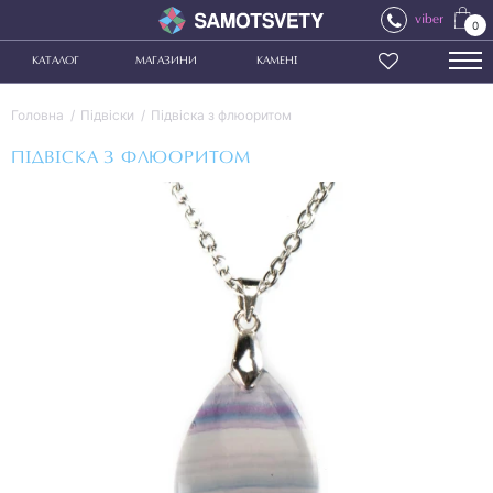
viber
0
КАТАЛОГ
МАГАЗИНИ
КАМЕНІ
Головна
Підвіски
Підвіска з флюоритом
ПІДВІСКА З ФЛЮОРИТОМ