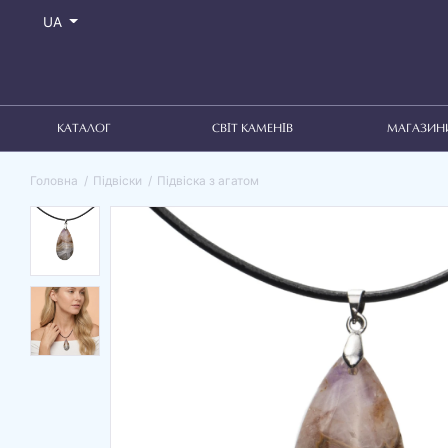
UA
КАТАЛОГ
СВІТ КАМЕНІВ
МАГАЗИН
Головна
Підвіски
Підвіска з агатом