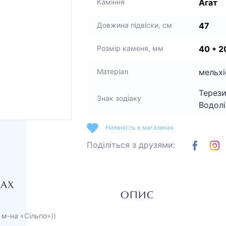
Агат
Каміння
47
Довжина підвіски, см
40 * 2
Розмір каменя, мм
мельхі
Матеріал
Терези
Знак зодіаку
Водолі
Наявність в магазинах
Поділіться з друзями:
НАХ
ОПИС
 м-на «Сільпо»))