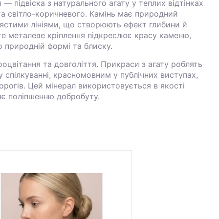
— підвіска з натурального агату у теплих відтінках
а світло-коричневого. Камінь має природний
ястими лініями, що створюють ефект глибини й
те металеве кріплення підкреслює красу каменю,
 природній формі та блиску.
роцвітання та довголіття. Прикраси з агату роблять
 спілкуванні, красномовним у публічних виступах,
ворогів. Цей мінерал використовується в якості
ияє поліпшенню добробуту.