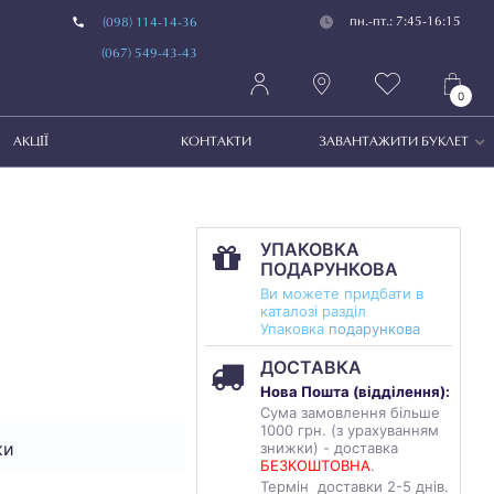
пн.-пт.: 7:45-16:15
(098) 114-14-36
(067) 549-43-43
0
АКЦІЇ
КОНТАКТИ
ЗАВАНТАЖИТИ БУКЛЕТ
УПАКОВКА
ПОДАРУНКОВА
Ви можете придбати в
каталозі разділ
Упаковка
подарункова
ДОСТАВКА
Нова Пошта (
відділення
):
Сума замовлення більше
1000 грн. (з урахуванням
ки
знижки) - доставка
БЕЗКОШТОВНА
.
Термін доставки 2-5 днів.