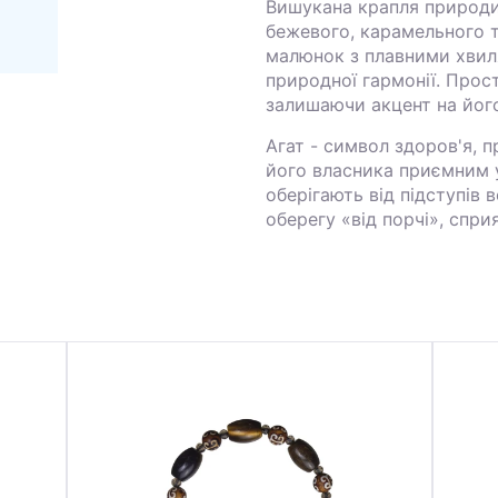
Вишукана крапля природи 
бежевого, карамельного т
малюнок з плавними хвил
природної гармонії. Прос
залишаючи акцент на його
Агат - символ здоров'я, п
його власника приємним у
оберігають від підступів 
оберегу «від порчі», спр