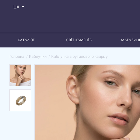
UA
КАТАЛОГ
СВІТ КАМЕНІВ
МАГАЗИН
Головна
Каблучки
Каблучка з рутилового кварцу