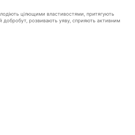
олодіють цілющими властивостями, притягують
ий добробут, розвивають уяву, сприяють активним