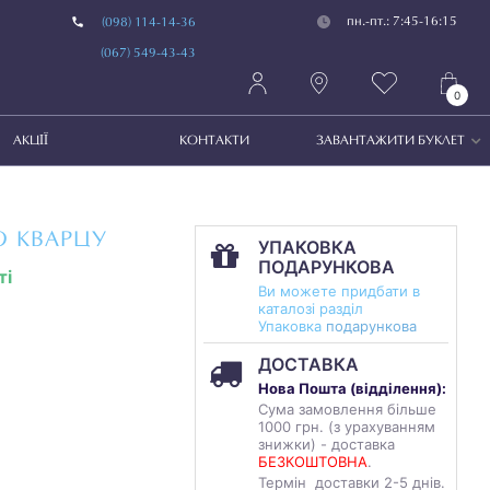
пн.-пт.: 7:45-16:15
(098) 114-14-36
(067) 549-43-43
0
АКЦІЇ
КОНТАКТИ
ЗАВАНТАЖИТИ БУКЛЕТ
О КВАРЦУ
УПАКОВКА
ПОДАРУНКОВА
ті
Ви можете придбати в
каталозі разділ
Упаковка
подарункова
ДОСТАВКА
Нова Пошта (
відділення
):
Сума замовлення більше
1000 грн. (з урахуванням
знижки) - доставка
БЕЗКОШТОВНА
.
Термін доставки 2-5 днів.