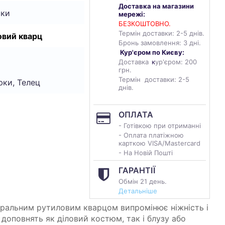
Доставка на магазини
чки
мережі:
БЕЗКОШТОВНО.
Термін доставки: 2-5 днів.
овий кварц
Бронь замовлення: 3 дні.
Кур'єром по Києву:
Доставка
к
ур'єром: 200
грн.
Термін доставки: 2-5
ки, Телец
днів.
ОПЛАТА
- Готівкою при отриманні
- Оплата платіжною
карткою VISA/Mastercard
- На Новій Пошті
ГАРАНТІЇ
Обмін 21 день.
Детальніше
уральним рутиловим кварцом випромінює ніжність і
 доповнять як діловий костюм, так і блузу або