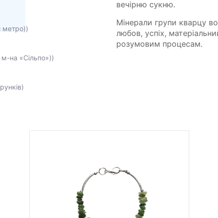
вечірню сукню.
Мінерали групи кварцу в
и метро))
любов, успіх, матеріальн
розумовим процесам.
 м-на «Сільпо»))
рунків)