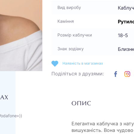
Каблу
Вид виробу
Рутил
Каміння
18-5
Розмір каблучки
Близню
Знак зодіаку
Наявність в магазинах
Поділіться з друзями:
НАХ
ОПИС
Vodafone»))
Елегантна каблучка з нат
вишуканість. Вона чудово