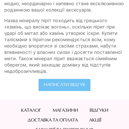
модно, неординарно і напевно стане ексклюзивною
родзинкою вашої колекції аксесуарів.
Назва мінералу піріт походить від грецького
«камінь, що висікає вогонь», оскільки пірит при
ударі об метал або камінь утворює іскри. Купити
талісмани з піритом рекомендується всім, кому
необхідно впоратися зі своїми страхами, набути
впевненості у власних силах і досягти поставленої
мети. Також мінерал пірит вважається сімейним
оберегом, який захищає домівку від підступів
недоброзичливців.
НАПИСАТИ ВІДГУК
КАТАЛОГ
МАГАЗИНИ
ВІДГУКИ
ДОСТАВКА ТА ОПЛАТА
АКЦІЇ