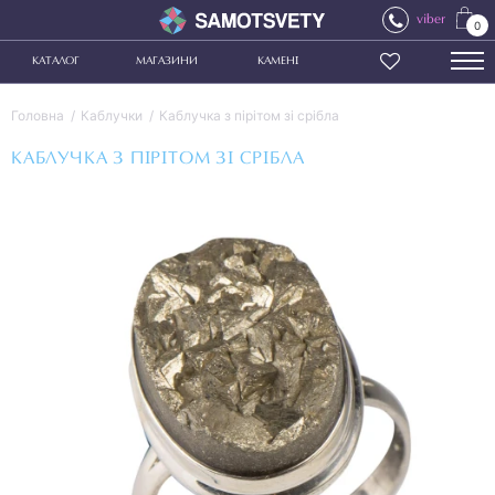
viber
0
КАТАЛОГ
МАГАЗИНИ
КАМЕНІ
Головна
Каблучки
Каблучка з пірітом зі срібла
КАБЛУЧКА З ПІРІТОМ ЗІ СРІБЛА