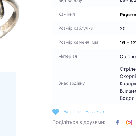
Каблу
Вид виробу
Раухт
Каміння
20
Розмір каблучки
16 * 12
Розмір каменя, мм
Срібло
Матеріал
Стріле
Скорпі
Козоріг
Знак зодіаку
Близню
Водолі
Наявність в магазинах
Поділіться з друзями: