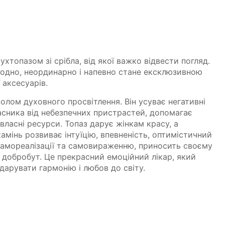
хтопазом зі срібла, від якої важко відвести погляд.
модно, неординарно і напевно стане ексклюзивною
 аксесуарів.
лом духовного просвітлення. Він усуває негативні
ласника від небезпечних пристрастей, допомагає
ї власні ресурси. Топаз дарує жінкам красу, а
амінь розвиває інтуїцію, впевненість, оптимістичний
самореалізації та самовираженню, приносить своєму
і добробут. Це прекрасний емоційний лікар, який
одарувати гармонію і любов до світу.