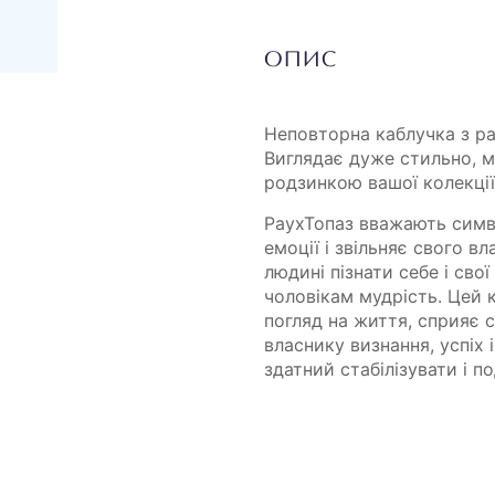
ОПИС
Неповторна каблучка з рау
Виглядає дуже стильно, 
родзинкою вашої колекції
РаухТопаз вважають симво
емоції і звільняє свого в
людині пізнати себе і сво
чоловікам мудрість. Цей к
погляд на життя, сприяє 
власнику визнання, успіх 
здатний стабілізувати і п