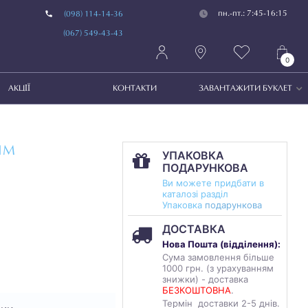
пн.-пт.: 7:45-16:15
(098) 114-14-36
(067) 549-43-43
0
АКЦІЇ
КОНТАКТИ
ЗАВАНТАЖИТИ БУКЛЕТ
ИМ
УПАКОВКА
ПОДАРУНКОВА
Ви можете придбати в
каталозі разділ
Упаковка
подарункова
ДОСТАВКА
Нова Пошта (
відділення
):
Сума замовлення більше
1000 грн. (з урахуванням
знижки) - доставка
БЕЗКОШТОВНА
.
Термін доставки 2-5 днів.