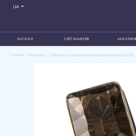
UA
КАТАЛОГ
СВІТ КАМЕНІВ
МАГАЗИН
Головна
Каблучки
Каблучка з натуральним раухтопазом зі срібла