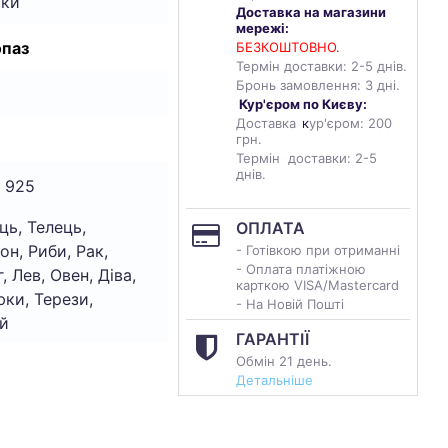
чки
Доставка на магазини
мережі:
опаз
БЕЗКОШТОВНО.
Термін доставки: 2-5 днів.
Бронь замовлення: 3 дні.
Кур'єром по Києву:
Доставка
к
ур'єром: 200
грн.
Термін доставки: 2-5
днів.
 925
ць, Телець,
ОПЛАТА
он, Риби, Рак,
- Готівкою при отриманні
- Оплата платіжною
, Лев, Овен, Діва,
карткою VISA/Mastercard
ки, Терези,
- На Новій Пошті
й
ГАРАНТІЇ
Обмін 21 день.
Детальніше