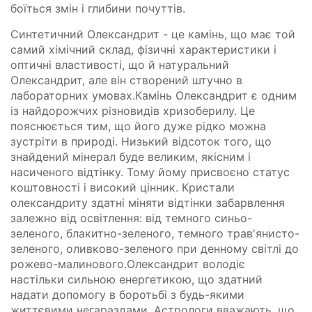
боїться змін і глибини почуттів.
Синтетичний Олександрит - це камінь, що має той
самий хімічний склад, фізичні характеристики і
оптичні властивості, що й натуральний
Олександрит, але він створений штучно в
лабораторних умовах.Камінь Олександрит є одним
із найдорожчих різновидів хризоберилу. Це
пояснюється тим, що його дуже рідко можна
зустріти в природі. Низький відсоток того, що
знайдений мінерал буде великим, якісним і
насиченого відтінку. Тому йому присвоєно статус
коштовності і високий цінник. Кристали
олександриту здатні міняти відтінки забарвлення
залежно від освітлення: від темного синьо-
зеленого, блакитно-зеленого, темного трав'янисто-
зеленого, оливково-зеленого при денному світлі до
рожево-малинового.Олександрит володіє
настільки сильною енергетикою, що здатний
надати допомогу в боротьбі з будь-якими
життєвими негараздами. Астрологи вважають, що