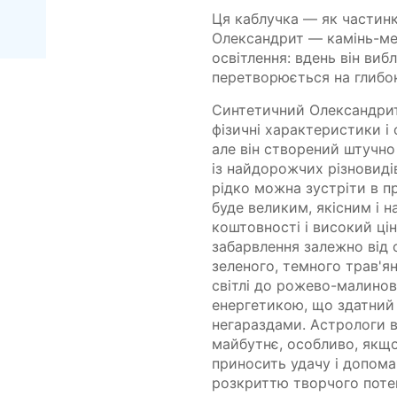
Ця каблучка — як частинк
Олександрит — камінь-ме
освітлення: вдень він ви
перетворюється на глибо
Синтетичний Олександрит 
фізичні характеристики і
але він створений штучн
із найдорожчих різновиді
рідко можна зустріти в п
буде великим, якісним і 
коштовності і високий цін
забарвлення залежно від 
зеленого, темного трав'я
світлі до рожево-малинов
енергетикою, що здатний
негараздами. Астрологи 
майбутнє, особливо, якщо
приносить удачу і допома
розкриттю творчого потен