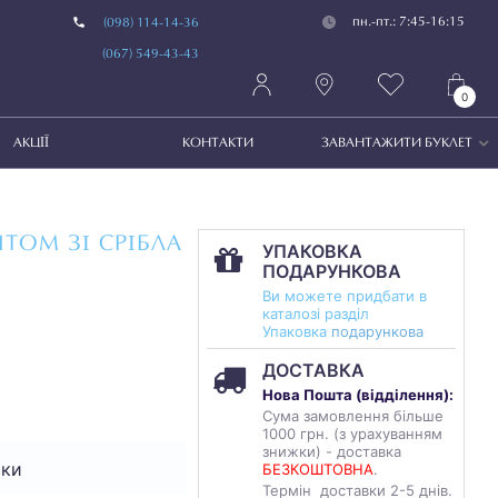
пн.-пт.: 7:45-16:15
(098) 114-14-36
(067) 549-43-43
0
АКЦІЇ
КОНТАКТИ
ЗАВАНТАЖИТИ БУКЛЕТ
ТОМ ЗІ СРІБЛА
УПАКОВКА
ПОДАРУНКОВА
Ви можете придбати в
каталозі разділ
Упаковка
подарункова
ДОСТАВКА
Нова Пошта (
відділення
):
Сума замовлення більше
1000 грн. (з урахуванням
знижки) - доставка
чки
БЕЗКОШТОВНА
.
Термін доставки 2-5 днів.