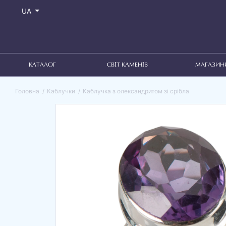
UA
КАТАЛОГ
СВІТ КАМЕНІВ
МАГАЗИН
Головна
Каблучки
Каблучка з олександритом зі срібла