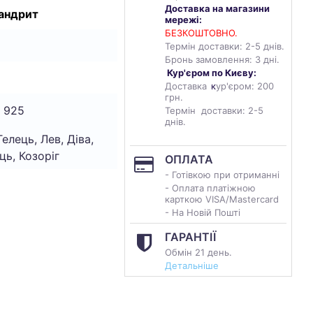
Доставка на магазини
андрит
мережі:
БЕЗКОШТОВНО.
Термін доставки: 2-5 днів.
Бронь замовлення: 3 дні.
Кур'єром по Києву:
3
Доставка
к
ур'єром: 200
грн.
 925
Термін доставки: 2-5
днів.
Телець, Лев, Діва,
ць, Козоріг
ОПЛАТА
- Готівкою при отриманні
- Оплата платіжною
карткою VISA/Mastercard
- На Новій Пошті
ГАРАНТІЇ
Обмін 21 день.
Детальніше