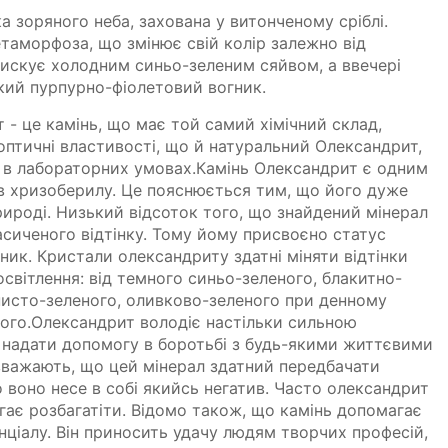
а зоряного неба, захована у витонченому сріблі.
таморфоза, що змінює свій колір залежно від
блискує холодним синьо-зеленим сяйвом, а ввечері
кий пурпурно-фіолетовий вогник.
- це камінь, що має той самий хімічний склад,
 оптичні властивості, що й натуральний Олександрит,
о в лабораторних умовах.Камінь Олександрит є одним
в хризоберилу. Це пояснюється тим, що його дуже
рироді. Низький відсоток того, що знайдений мінерал
насиченого відтінку. Тому йому присвоєно статус
ник. Кристали олександриту здатні міняти відтінки
освітлення: від темного синьо-зеленого, блакитно-
нисто-зеленого, оливково-зеленого при денному
ого.Олександрит володіє настільки сильною
 надати допомогу в боротьбі з будь-якими життєвими
вважають, що цей мінерал здатний передбачати
 воно несе в собі якийсь негатив. Часто олександрит
гає розбагатіти. Відомо також, що камінь допомагає
ціалу. Він приносить удачу людям творчих професій,