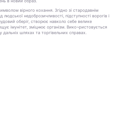
нь в новий образ.
имволом вірного кохання. Згідно зі стародавнім
від людської недоброзичливості, підступності ворогів і
 чудовий оберіг, створює навколо себе велике
щує імунітет, зміцнює організм. Вико¬ристовується
у дальніх шляхах та торгівельних справах.