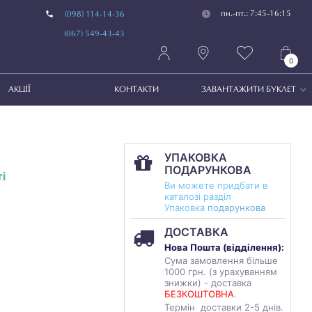
пн.-пт.: 7:45-16:15
(098) 114-14-36
(067) 549-43-43
0
АКЦІЇ
КОНТАКТИ
ЗАВАНТАЖИТИ БУКЛЕТ
УПАКОВКА
ПОДАРУНКОВА
і
Ви можете придбати в
каталозі разділ
Упаковка
подарункова
ДОСТАВКА
Нова Пошта (
відділення
):
Сума замовлення більше
1000 грн. (з урахуванням
знижки) - доставка
БЕЗКОШТОВНА
.
Термін доставки 2-5 днів.