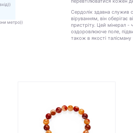
перевтілюватися кожен де
вхід))
Сердолік здавна служив с
віруванням, він оберігає 
рони метро))
пристріту. Цей мінерал -
оздоровлююче поле, підви
також в якості талісману 