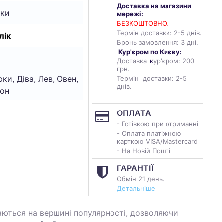
Доставка на магазини
чки
мережі:
БЕЗКОШТОВНО.
Термін доставки: 2-5 днів.
лік
Бронь замовлення: 3 дні.
Кур'єром по Києву:
Доставка
к
ур'єром: 200
грн.
ки, Діва, Лев, Овен,
Термін доставки: 2-5
днів.
іон
ОПЛАТА
- Готівкою при отриманні
- Оплата платіжною
карткою VISA/Mastercard
- На Новій Пошті
ГАРАНТІЇ
Обмін 21 день.
Детальніше
аються на вершині популярності, дозволяючи