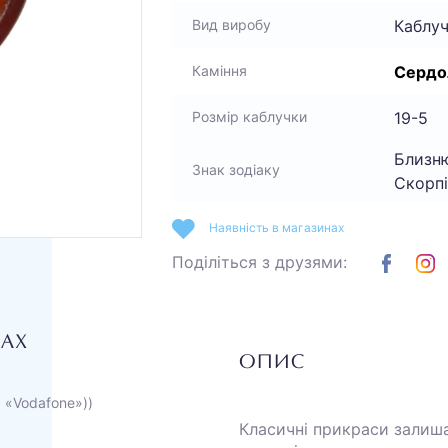
Каблу
Вид виробу
Сердо
Каміння
19-5
Розмір каблучки
Близню
Знак зодіаку
Скорп
Наявність в магазинах
Поділіться з друзями:
НАХ
ОПИС
а «Vodafone»))
Класичні прикраси залиш