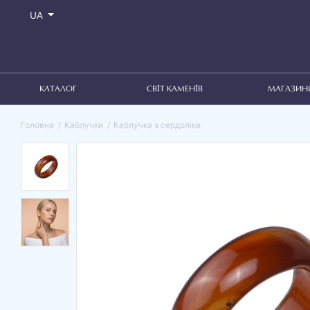
UA
КАТАЛОГ
СВІТ КАМЕНІВ
МАГАЗИН
Головна
Каблучки
Каблучка з сердоліка