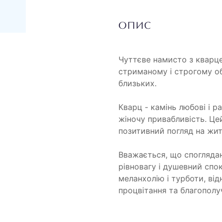
ОПИС
Чуттєве намисто з кварц
стриманому і строгому об
близьких.
Кварц - камінь любові і р
жіночу привабливість. Це
позитивний погляд на жит
Вважається, що спогляда
рівновагу і душевний спок
меланхолію і турботи, ві
процвітання та благополу