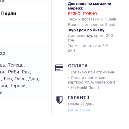
Доставка на магазини
мережі:
, Перли
БЕЗКОШТОВНО.
Термін доставки: 2-5 днів.
Бронь замовлення: 3 дні.
Кур'єром по Києву:
Доставка
к
ур'єром: 200
грн.
Термін доставки: 2-5
днів.
ор
ць, Телець,
ОПЛАТА
он, Риби, Рак,
- Готівкою при отриманні
- Оплата платіжною
, Лев, Овен, Діва,
карткою VISA/Mastercard
ки, Терези,
- На Новій Пошті
й
ГАРАНТІЇ
Обмін 21 день.
Детальніше