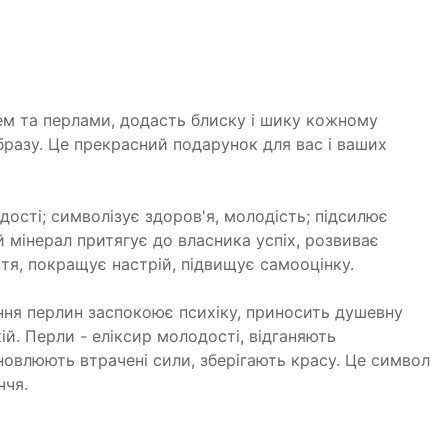
ем та перлами, додасть блиску і шику кожному
разу. Це прекрасний подарунок для вас і ваших
адості; символізує здоров'я, молодість; підсилює
й мінерал притягує до власника успіх, розвиває
тя, покращує настрій, підвищує самооцінку.
ння перлин заспокоює психіку, приносить душевну
ій. Перли - еліксир молодості, відганяють
дновлюють втрачені сили, зберігають красу. Це символ
ччя.