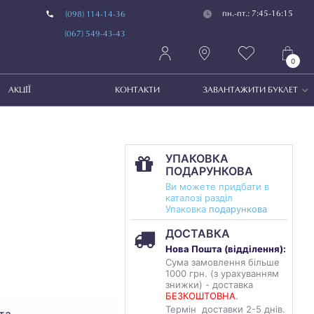
пн.-пт.: 7:45-16:15
(098) 114-14-36
(067) 549-43-43
0
АКЦІЇ
КОНТАКТИ
ЗАВАНТАЖИТИ БУКЛЕТ
УПАКОВКА
ПОДАРУНКОВА
Ви можете придбати в
каталозі разділ
Упаковка
подарункова
ДОСТАВКА
Нова Пошта (
відділення
):
Сума замовлення більше
1000 грн. (з урахуванням
знижки) - доставка
БЕЗКОШТОВНА
.
Термін доставки 2-5 днів.
та