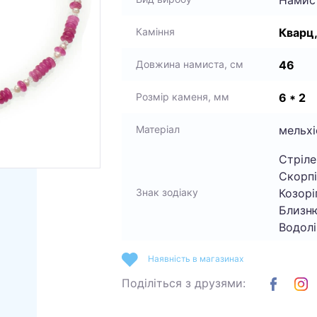
Кварц
Каміння
46
Довжина намиста, см
6 * 2
Розмір каменя, мм
мельхі
Матеріал
Стріле
Скорпі
Козоріг
Знак зодіаку
Близню
Водолі
Наявність в магазинах
Поділіться з друзями: