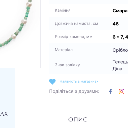
Смара
Каміння
46
Довжина намиста, см
6 * 7, 
Розмір каменя, мм
Срібло
Матеріал
Телець
Знак зодіаку
Діва
Наявність в магазинах
Поділіться з друзями:
НАХ
ОПИС