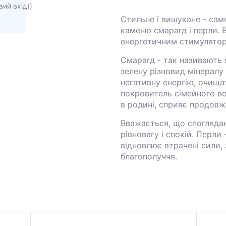
вий вхід))
Стильне і вишукане - сам
каменю смарагд і перли.
енергетичним стимулято
Смарагд - так називають 
зелену різновид мінералу
негативну енергію, очища
покровитель сімейного вог
в родині, сприяє продовж
Вважається, що спогляда
рівновагу і спокій. Перли
відновлює втрачені сили, 
благополуччя.