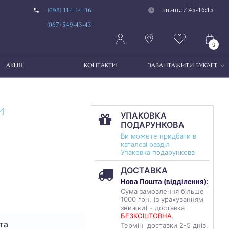
пн.-пт.: 7:45-16:15
(098) 114-14-36
(067) 549-43-43
0
АКЦІЇ
КОНТАКТИ
ЗАВАНТАЖИТИ БУКЛЕТ
И
УПАКОВКА
ПОДАРУНКОВА
Ви можете придбати в
каталозі разділ
Упаковка
подарункова
ДОСТАВКА
Нова Пошта (
відділення
):
Сума замовлення більше
1000 грн. (з урахуванням
знижки) - доставка
БЕЗКОШТОВНА
.
та
Термін доставки 2-5 днів.