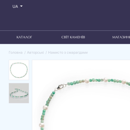
UA
КАТАЛОГ
СВІТ КАМЕНІВ
МАГАЗИН
Головна
Авторські
Намисто з смарагдами