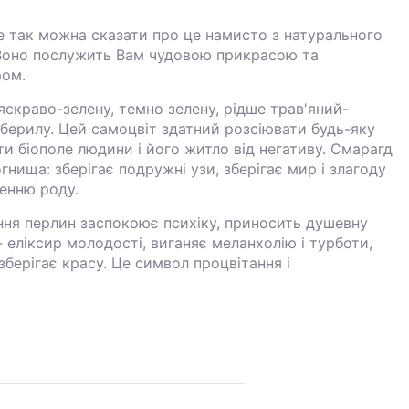
е так можна сказати про це намисто з натурального
 Воно послужить Вам чудовою прикрасою та
ром.
яскраво-зелену, темно зелену, рідше трав'яний-
 берилу. Цей самоцвіт здатний розсіювати будь-яку
ти біополе людини і його житло від негативу. Смарагд
нища: зберігає подружні узи, зберігає мир і злагоду
енню роду.
ння перлин заспокоює психіку, приносить душевну
 - еліксир молодості, виганяє меланхолію і турботи,
зберігає красу. Це символ процвітання і