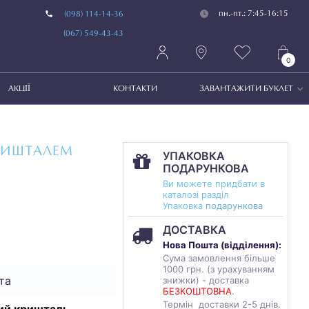
пн.-пт.: 7:45-16:15
(098) 114-14-36
(067) 549-43-43
0
АКЦІЇ
КОНТАКТИ
ЗАВАНТАЖИТИ БУКЛЕТ
РИШТАЛЕМ
УПАКОВКА
ПОДАРУНКОВА
Ви можете придбати в
каталозі разділ
Упаковка
подарункова
ДОСТАВКА
Нова Пошта (
відділення
):
Сума замовлення більше
1000 грн. (з урахуванням
та
знижки) - доставка
БЕЗКОШТОВНА
.
Термін доставки 2-5 днів.