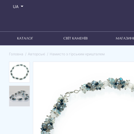
UA
КАТАЛОГ
СВІТ КАМЕНІВ
МАГАЗИН
Головна
Авторські
Намисто з гірським кришталем