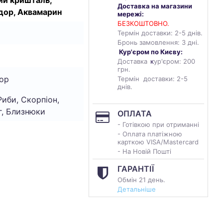
ий кришталь,
Доставка на магазини
дор, Аквамарин
мережі:
БЕЗКОШТОВНО.
Термін доставки: 2-5 днів.
Бронь замовлення: 3 дні.
Кур'єром по Києву:
Доставка
к
ур'єром: 200
грн.
ор
Термін доставки: 2-5
днів.
Риби, Скорпіон,
г, Близнюки
ОПЛАТА
- Готівкою при отриманні
- Оплата платіжною
карткою VISA/Mastercard
- На Новій Пошті
ГАРАНТІЇ
Обмін 21 день.
Детальніше