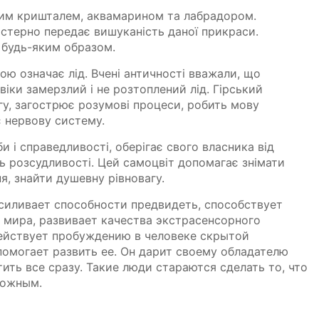
ким кришталем, аквамарином та лабрадором.
стерно передає вишуканість даної прикраси.
 будь-яким образом.
ю означає лід. Вчені античності вважали, що
віки замерзлий і не розтоплений лід. Гірський
у, загострює розумові процеси, робить мову
 нервову систему.
и і справедливості, оберігає свого власника від
ть розсудливості. Цей самоцвіт допомагає знімати
я, знайти душевну рівновагу.
усиливает способности предвидеть, способствует
мира, развивает качества экстрасенсорного
ействует пробуждению в человеке скрытой
помогает развить ее. Он дарит своему обладателю
ить все сразу. Такие люди стараются сделать то, что
можным.