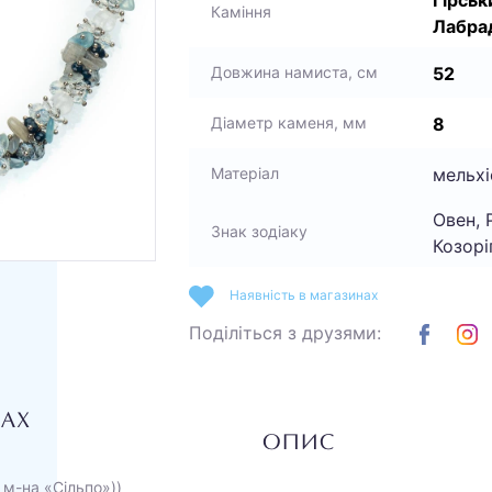
Гірськ
Каміння
Лабра
52
Довжина намиста, см
8
Діаметр каменя, мм
мельхі
Матеріал
Овен, 
Знак зодіаку
Козорі
Наявність в магазинах
Поділіться з друзями:
НАХ
ОПИС
 м-на «Сільпо»))