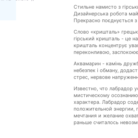
Стильне намисто з гірсь
Дизайнерська робота май
Прекрасно поєднується з
Слово «кришталь» грецько
гірський кришталь - це на
кришталь концентрує уваг
переконливою, заспокоює
Аквамарин - камінь дружб
небезпек і обману, додас
стрес, нервове напруженн
Известно, что лабрадор 
мистическому осознанию 
характера. Лабрадор сод
положительной энергии, 
мечтания и желание охват
раньше считалось невоз