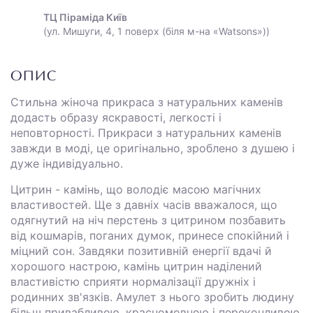
ТЦ Піраміда Київ
(ул. Мишуги, 4, 1 поверх (біля м-на «Watsons»))
ОПИС
Стильна жіноча прикраса з натуральних каменів
додасть образу яскравості, легкості і
неповторності. Прикраси з натуральних каменів
завжди в моді, це оригінально, зроблено з душею і
дуже індивідуально.
Цитрин - камінь, що володіє масою магічних
властивостей. Ще з давніх часів вважалося, що
одягнутий на ніч перстень з цитрином позбавить
від кошмарів, поганих думок, принесе спокійний і
міцний сон. Завдяки позитивній енергії вдачі й
хорошого настрою, камінь цитрин наділений
властивістю сприяти нормалізації дружніх і
родинних зв'язків. Амулет з нього зробить людину
більш привабливою, красномовною і переконливою,