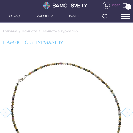
viber
0
КАТАЛОГ
МАГАЗИНИ
КАМЕНІ
Головна
Намиста
Намисто з турмаліну
НАМИСТО З ТУРМАЛІНУ