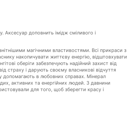
у. Аксесуар доповнить імідж сміливого і
анітнішими магічними властивостями. Всі прикраси з
снику накопичувати життєву енергію, відштовхувати
нгітові оберіги забезпечують надійний захист від
від страху і дарують своєму власникові відчуття
у допомагають в любовних справах. Мінерал
их, активних та енергійних людей. З давнини
ристовували для того, щоб зберегти красу і