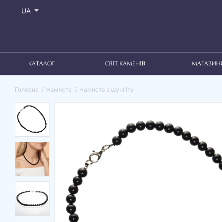
UA
КАТАЛОГ
СВІТ КАМЕНІВ
МАГАЗИН
Головна
Намиста
Намисто з шунгіту