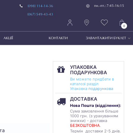
пн.-пт.: 7:45-16:15
(098) 114-14-36
(067) 549-43-43
0
АКЦІЇ
КОНТАКТИ
ЗАВАНТАЖИТИ БУКЛЕТ
УПАКОВКА
ПОДАРУНКОВА
Ви можете придбати в
каталозі разділ
Упаковка
подарункова
ДОСТАВКА
Нова Пошта (
відділення
):
Сума замовлення більше
1000 грн. (з урахуванням
знижки) - доставка
БЕЗКОШТОВНА
.
та
Термін доставки 2-5 днів.