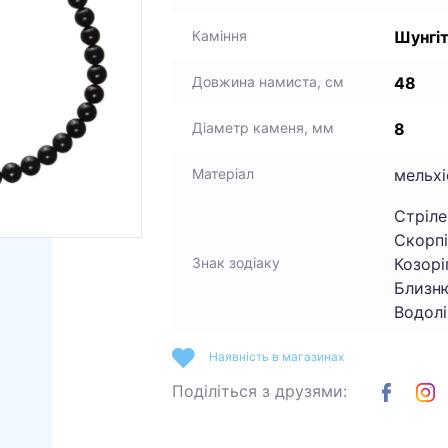
Шунгі
Каміння
48
Довжина намиста, см
8
Діаметр каменя, мм
мельхі
Матеріал
Стріле
Скорпі
Козоріг
Знак зодіаку
Близню
Водолі
Наявність в магазинах
Поділіться з друзями: