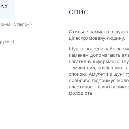
НАХ
ОПИС
 м-на «Сільпо»))
Стильне намисто з шунгіт
цілеспрямовану людину.
рунків)
Шунгіт володіє найрізном
каменем допомагають вла
негативну інформацію. Шу
темних сил, позбавляють 
спокою. Амулети з шунгіт
особливо підтримує молод
властивості шунгіту вико
молодість.