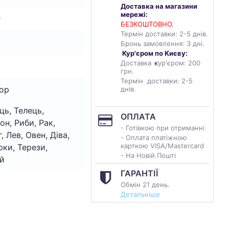
Доставка на магазини
мережі:
т
БЕЗКОШТОВНО.
Термін доставки: 2-5 днів.
Бронь замовлення: 3 дні.
Кур'єром по Києву:
Доставка
к
ур'єром: 200
грн.
Термін доставки: 2-5
ор
днів.
ць, Телець,
ОПЛАТА
он, Риби, Рак,
- Готівкою при отриманні
, Лев, Овен, Діва,
- Оплата платіжною
карткою VISA/Mastercard
ки, Терези,
- На Новій Пошті
й
ГАРАНТІЇ
Обмін 21 день.
Детальніше