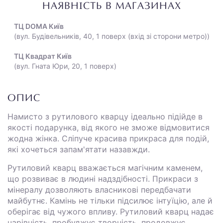
НАЯВНІСТЬ В МАГАЗИНАХ
ТЦ DOMA Київ
(вул. Будівельників, 40, 1 поверх (вхід зі сторони метро))
ТЦ Квадрат Київ
(вул. Гната Юри, 20, 1 поверх)
ОПИС
Намисто з рутилового кварцу ідеально підійде в
якості подарунка, від якого не зможе відмовитися
жодна жінка. Сліпуче красива прикраса для подій,
які хочеться запам'ятати назавжди.
Рутиловий кварц вважається магічним каменем,
що розвиває в людині надздібності. Прикраси з
мінералу дозволяють власникові передбачати
майбутнє. Камінь не тільки підсилює інтуїцію, але й
оберігає від чужого впливу. Рутиловий кварц надає
чарівність, пробуджує творчість, продовжує