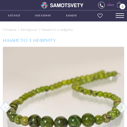
viber
0
КАТАЛОГ
МАГАЗИНИ
КАМЕНІ
Головна
Авторські
Намисто з нефриту
НАМИСТО З НЕФРИТУ