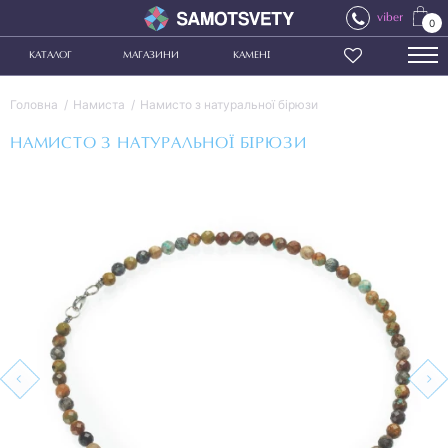
viber
0
КАТАЛОГ
МАГАЗИНИ
КАМЕНІ
Головна
Намиста
Намисто з натуральної бірюзи
НАМИСТО З НАТУРАЛЬНОЇ БІРЮЗИ