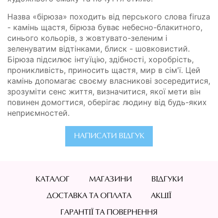
Назва «бірюза» походить від перського слова firuza
- камінь щастя, бірюза буває небесно-блакитного,
синього кольорів, з жовтувато-зеленим і
зеленуватим відтінками, блиск - шовковистий.
Бірюза підсилює інтуїцію, здібності, хоробрість,
проникливість, приносить щастя, мир в сім'ї. Цей
камінь допомагає своєму власникові зосередитися,
зрозуміти сенс життя, визначитися, якої мети він
повинен домогтися, оберігає людину від будь-яких
неприємностей.
НАПИСАТИ ВІДГУК
КАТАЛОГ
МАГАЗИНИ
ВІДГУКИ
ДОСТАВКА ТА ОПЛАТА
АКЦІЇ
ГАРАНТІЇ ТА ПОВЕРНЕННЯ