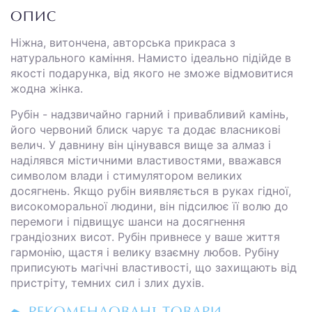
ОПИС
Ніжна, витончена, авторська прикраса з
натурального каміння. Намисто ідеально підійде в
якості подарунка, від якого не зможе відмовитися
жодна жінка.
Рубін - надзвичайно гарний і привабливий камінь,
його червоний блиск чарує та додає власникові
велич. У давнину він цінувався вище за алмаз і
наділявся містичними властивостями, вважався
символом влади і стимулятором великих
досягнень. Якщо рубін виявляється в руках гідної,
високоморальної людини, він підсилює її волю до
перемоги і підвищує шанси на досягнення
грандіозних висот. Рубін привнесе у ваше життя
гармонію, щастя і велику взаємну любов. Рубіну
приписують магічні властивості, що захищають від
пристріту, темних сил і злих духів.