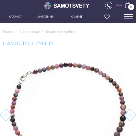
viber
0
КАТАЛОГ
МАГАЗИНИ
КАМЕНІ
Головна
Авторські
Намисто з рубіну
НАМИСТО З РУБІНУ