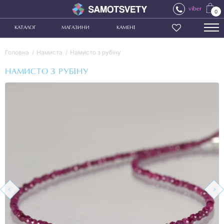
viber
0
КАТАЛОГ
МАГАЗИНИ
КАМЕНІ
Головна
Намиста
Намисто з рубіну
НАМИСТО З РУБІНУ