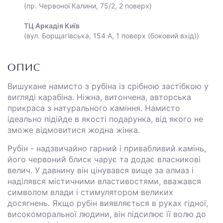
(пр. Червоної Калини, 75/2, 2 поверх)
ТЦ Аркадія Київ
(вул. Борщагівська, 154 А, 1 поверх (боковий вхід))
ОПИС
Вишукане намисто з рубіна із срібною застібкою у
вигляді карабіна. Ніжна, витончена, авторська
прикраса з натурального каміння. Намисто
ідеально підійде в якості подарунка, від якого не
зможе відмовитися жодна жінка.
Рубін - надзвичайно гарний і привабливий камінь,
його червоний блиск чарує та додає власникові
велич. У давнину він цінувався вище за алмаз і
наділявся містичними властивостями, вважався
символом влади і стимулятором великих
досягнень. Якщо рубін виявляється в руках гідної,
високоморальної людини, він підсилює її волю до