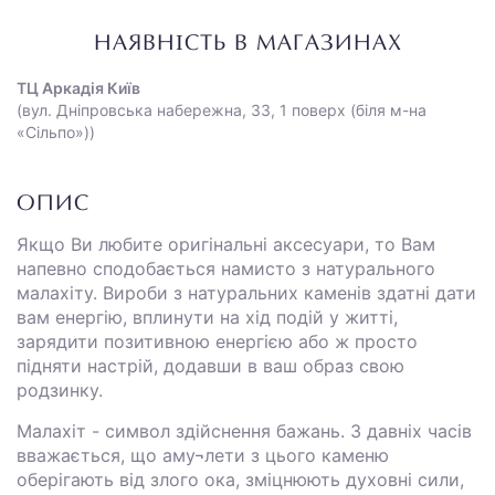
НАЯВНІСТЬ В МАГАЗИНАХ
ТЦ Аркадія Київ
(вул. Дніпровська набережна, 33, 1 поверх (біля м-на
«Сільпо»))
ОПИС
Якщо Ви любите оригінальні аксесуари, то Вам
напевно сподобається намисто з натурального
малахіту. Вироби з натуральних каменів здатні дати
вам енергію, вплинути на хід подій у житті,
зарядити позитивною енергією або ж просто
підняти настрій, додавши в ваш образ свою
родзинку.
Малахіт - символ здійснення бажань. З давніх часів
вважається, що аму¬лети з цього каменю
оберігають від злого ока, зміцнюють духовні сили,