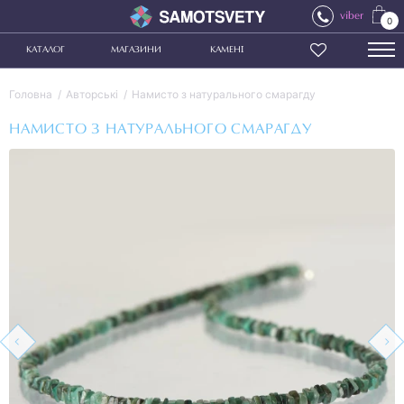
viber
0
КАТАЛОГ
МАГАЗИНИ
КАМЕНІ
Головна
Авторські
Намисто з натурального смарагду
НАМИСТО З НАТУРАЛЬНОГО СМАРАГДУ