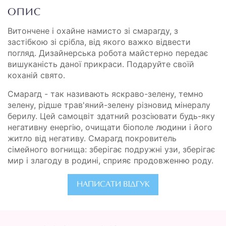
ОПИС
Витончене і охайне намисто зі смарагду, з
застібкою зі срібла, від якого важко відвести
погляд. Дизайнерська робота майстерно передає
вишуканість даної прикраси. Подаруйте своїй
коханій свято.
Смарагд - так називають яскраво-зелену, темно
зелену, рідше трав'яний-зелену різновид мінералу
берилу. Цей самоцвіт здатний розсіювати будь-яку
негативну енергію, очищати біополе людини і його
житло від негативу. Смарагд покровитель
сімейного вогнища: зберігає подружні узи, зберігає
мир і злагоду в родині, сприяє продовженню роду.
НАПИСАТИ ВІДГУК