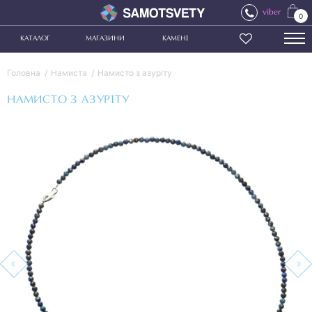
viber
0
КАТАЛОГ
МАГАЗИНИ
КАМЕНІ
Головна
Намиста
Намисто з азуріту
НАМИСТО З АЗУРІТУ