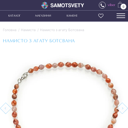
viber
0
КАТАЛОГ
МАГАЗИНИ
КАМЕНІ
Головна
Намиста
Намисто з агату Ботсвана
НАМИСТО З АГАТУ БОТСВАНА