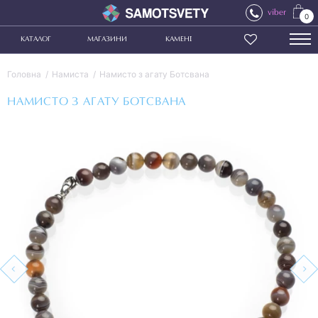
viber
0
КАТАЛОГ
МАГАЗИНИ
КАМЕНІ
Головна
Намиста
Намисто з агату Ботсвана
НАМИСТО З АГАТУ БОТСВАНА