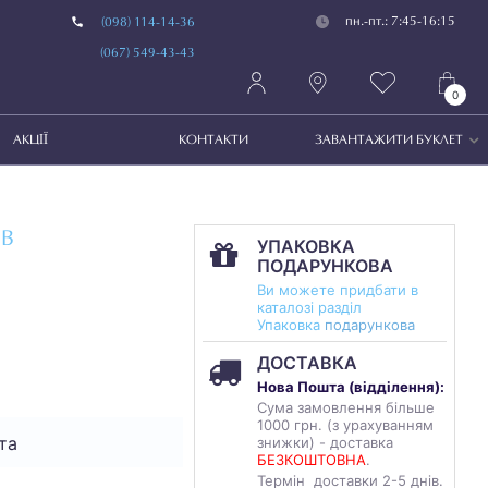
пн.-пт.: 7:45-16:15
(098) 114-14-36
(067) 549-43-43
0
АКЦІЇ
КОНТАКТИ
ЗАВАНТАЖИТИ БУКЛЕТ
ІВ
УПАКОВКА
ПОДАРУНКОВА
Ви можете придбати в
каталозі разділ
Упаковка
подарункова
ДОСТАВКА
Нова Пошта (
відділення
):
Сума замовлення більше
1000 грн. (з урахуванням
та
знижки) - доставка
БЕЗКОШТОВНА
.
Термін доставки 2-5 днів.