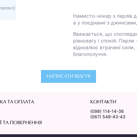
tsons»))
Намисто-чокер з перлів д
а у поєднанні з джинсами
Вважається, що спогляда
рівновагу і спокій. Перли
відновлює втрачені сили, 
благополуччя.
НАПИСАТИ ВІДГУК
КА ТА ОПЛАТА
КОНТАКТИ
(098) 114-14-36
(067) 549-43-43
ІЇ ТА ПОВЕРНЕННЯ