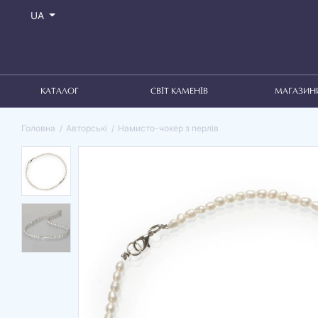
UA
КАТАЛОГ
СВІТ КАМЕНІВ
МАГАЗИН
Головна
Авторські
Намисто-чокер з перлів