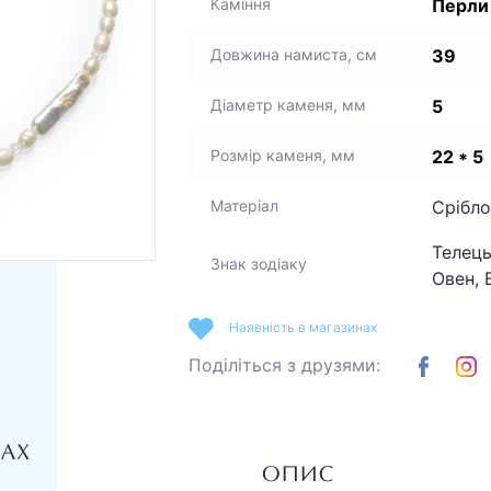
Перли
Каміння
39
Довжина намиста, см
5
Діаметр каменя, мм
22 * 5
Розмір каменя, мм
Срібло
Матеріал
Телець
Знак зодіаку
Овен, 
Наявність в магазинах
Поділіться з друзями:
НАХ
ОПИС