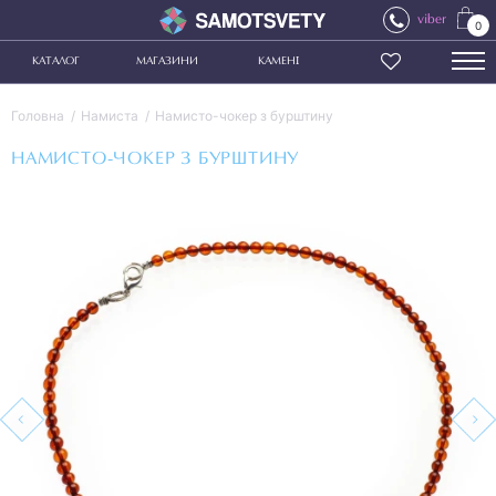
viber
0
КАТАЛОГ
МАГАЗИНИ
КАМЕНІ
Головна
Намиста
Намисто-чокер з бурштину
НАМИСТО-ЧОКЕР З БУРШТИНУ