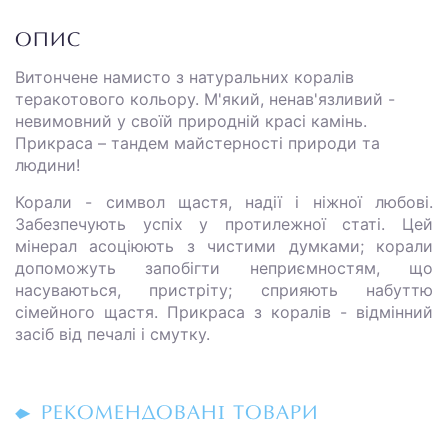
ОПИС
Витончене намисто з натуральних коралів
теракотового кольору. М'який, ненав'язливий -
невимовний у своїй природній красі камінь.
Прикраса – тандем майстерності природи та
людини!
Корали - символ щастя, надії і ніжної любові.
Забезпечують успіх у протилежної статі. Цей
мінерал асоціюють з чистими думками; корали
допоможуть запобігти неприємностям, що
насуваються, пристріту; сприяють набуттю
сімейного щастя. Прикраса з коралів - відмінний
засіб від печалі і смутку.
РЕКОМЕНДОВАНІ ТОВАРИ