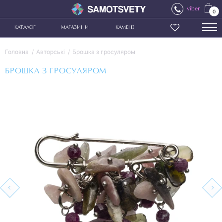
viber
0
КАТАЛОГ
МАГАЗИНИ
КАМЕНІ
Головна
Авторські
Брошка з гросуляром
БРОШКА З ГРОСУЛЯРОМ