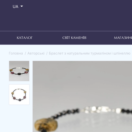
UA
КАТАЛОГ
СВІТ КАМЕНІВ
МАГАЗИН
Головна
Авторські
Браслет з натуральним турмаліном і шпінеллю