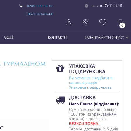
пн.-пт.: 7:45-16:15
(098) 114-14-36
(067) 549-43-43
0
АКЦІЇ
КОНТАКТИ
ЗАВАНТАЖИТИ БУКЛЕТ
М ТУРМАЛІНОМ
УПАКОВКА
ПОДАРУНКОВА
Ви можете придбати в
каталозі разділ
Упаковка
подарункова
ДОСТАВКА
Нова Пошта (
відділення
):
Сума замовлення більше
1000 грн. (з урахуванням
знижки) - доставка
БЕЗКОШТОВНА
.
ет
Термін доставки 2-5 днів.