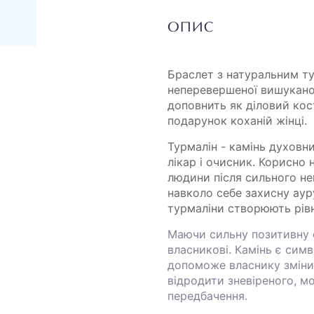
ОПИС
Браслет з натуральним ту
неперевершеної вишуканос
доповнить як діловий кос
подарунок коханій жінці.
Турмалін - камінь духовни
лікар і очисник. Корисно 
людини після сильного н
навколо себе захисну ауру
турмаліни створюють рівн
Маючи сильну позитивну 
власникові. Камінь є симв
допоможе власнику змінит
відродити зневіреного, м
передбачення.