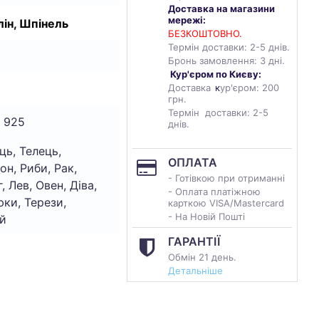
Доставка на магазини
мережі:
ін, Шпінель
БЕЗКОШТОВНО.
Термін доставки: 2-5 днів.
Бронь замовлення: 3 дні.
Кур'єром по Києву:
Доставка
к
ур'єром: 200
грн.
Термін доставки: 2-5
 925
днів.
ць, Телець,
ОПЛАТА
он, Риби, Рак,
- Готівкою при отриманні
, Лев, Овен, Діва,
- Оплата платіжною
ки, Терези,
карткою VISA/Mastercard
- На Новій Пошті
й
ГАРАНТІЇ
Обмін 21 день.
Детальніше