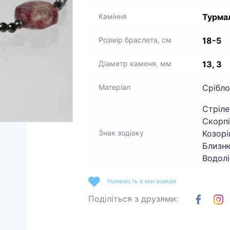
Турмал
Каміння
18-5
Розмір браслета, см
13, 3
Діаметр каменя, мм
Срібло
Матеріал
Стріле
Скорпі
Козоріг
Знак зодіаку
Близню
Водолі
Наявність в магазинах
Поділіться з друзями: