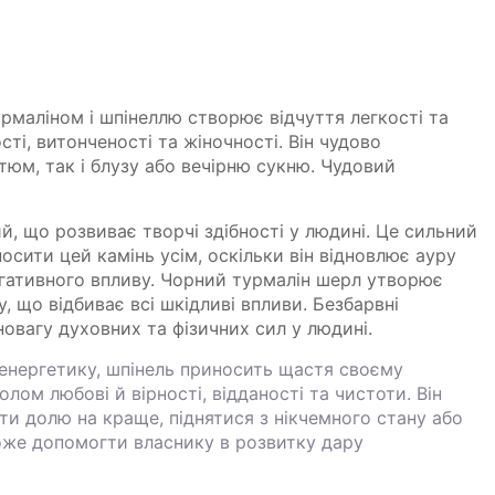
рмаліном і шпінеллю створює відчуття легкості та
ті, витонченості та жіночності. Він чудово
тюм, так і блузу або вечірню сукню. Чудовий
й, що розвиває творчі здібності у людині. Це сильний
носити цей камінь усім, оскільки він відновлює ауру
егативного впливу. Чорний турмалін шерл утворює
, що відбиває всі шкідливі впливи. Безбарвні
овагу духовних та фізичних сил у людині.
енергетику, шпінель приносить щастя своєму
олом любові й вірності, відданості та чистоти. Він
и долю на краще, піднятися з нікчемного стану або
оже допомогти власнику в розвитку дару