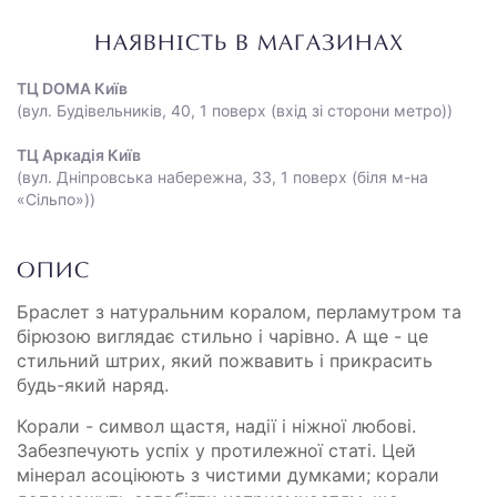
НАЯВНІСТЬ В МАГАЗИНАХ
ТЦ DOMA Київ
(вул. Будівельників, 40, 1 поверх (вхід зі сторони метро))
ТЦ Аркадія Київ
(вул. Дніпровська набережна, 33, 1 поверх (біля м-на
«Сільпо»))
ОПИС
Браслет з натуральним коралом, перламутром та
бірюзою виглядає стильно і чарівно. А ще - це
стильний штрих, який пожвавить і прикрасить
будь-який наряд.
Корали - символ щастя, надії і ніжної любові.
Забезпечують успіх у протилежної статі. Цей
мінерал асоціюють з чистими думками; корали