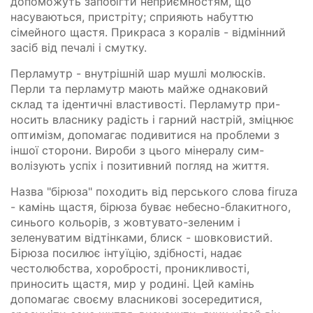
допоможуть запобігти неприємностям, що
насуваються, пристріту; сприяють набуттю
сімейного щастя. Прикраса з коралів - відмінний
засіб від печалі і смутку.
Перламутр - внутрішній шар мушлі молюсків.
Перли та перламутр мають майже однаковий
склад та ідентичні властивості. Перламутр при-
носить власнику радість і гарний настрій, зміцнює
оптимізм, допомагає подивитися на проблеми з
іншої сторони. Вироби з цього мінералу сим-
волізують успіх і позитивний погляд на життя.
Назва "бірюза" походить від перського слова firuza
- камінь щастя, бірюза буває небесно-блакитного,
синього кольорів, з жовтувато-зеленим і
зеленуватим відтінками, блиск - шовковистий.
Бірюза посилює інтуїцію, здібності, надає
честолюбства, хоробрості, проникливості,
приносить щастя, мир у родині. Цей камінь
допомагає своєму власникові зосередитися,