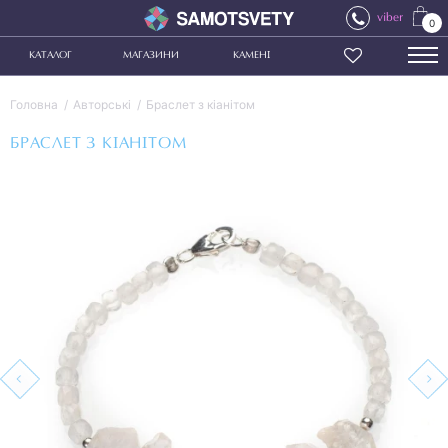
viber
0
КАТАЛОГ
МАГАЗИНИ
КАМЕНІ
Головна
Авторські
Браслет з кіанітом
БРАСЛЕТ З КІАНІТОМ