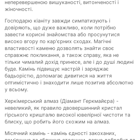
неперевершеною вишуканості, витонченості і
жіночності.
Господарю кіаніту завжди симпатизують і
довіряють, що дуже важливо, коли потрібно
завести корисні знайомства або просунутися
високо вгору по кар'єрних сходах. Магічні
властивості каменю дозволять знайти своє
справжнє покликання, а також справу, яка не
тільки чималий дохід принесе, але і до душі людині
буде. Камінь підвищує настрій і заряджає
бадьорістю, допомагає дивитися на життя
оптимістично і знаходити лише позитив абсолютно
у всьому.
Херкімерський алмаз (Діамант Геркмайєра) -
невеликий, як правило двовершинний кристал
гірського кришталю високої ювелірної чистоти та
блиску, що робить його схожим на алмаз.
Місячний камінь - камінь єдності закоханих,
пом'якшує та зближує стосунки, дарує добробут та