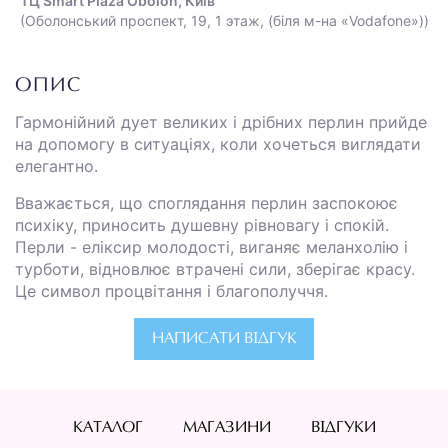
ТЦ Smart Plaza Obolon, Київ
(Оболонський проспект, 19, 1 этаж, (біля м-на «Vodafone»))
ОПИС
Гармонійний дует великих і дрібних перлин прийде
на допомогу в ситуаціях, коли хочеться виглядати
елегантно.
Вважається, що споглядання перлин заспокоює
психіку, приносить душевну рівновагу і спокій.
Перли - еліксир молодості, виганяє меланхолію і
турботи, відновлює втрачені сили, зберігає красу.
Це символ процвітання і благополуччя.
НАПИСАТИ ВІДГУК
КАТАЛОГ
МАГАЗИНИ
ВІДГУКИ