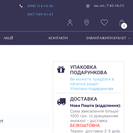
пн.-пт.: 7:45-16:15
(098) 114-14-36
(067) 549-43-43
0
АКЦІЇ
КОНТАКТИ
ЗАВАНТАЖИТИ БУКЛЕТ
УПАКОВКА
ПОДАРУНКОВА
Ви можете придбати в
каталозі разділ
Упаковка
подарункова
ДОСТАВКА
Нова Пошта (
відділення
):
Сума замовлення більше
1000 грн. (з урахуванням
ет
знижки) - доставка
БЕЗКОШТОВНА
.
Термін доставки 2-5 днів.