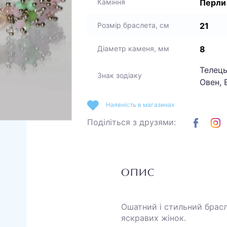
Перли
Каміння
21
Розмір браслета, см
8
Діаметр каменя, мм
Телець
Знак зодіаку
Овен, 
Наявність в магазинах
Поділіться з друзями:
ОПИС
Ошатний і стильний брасл
яскравих жінок.