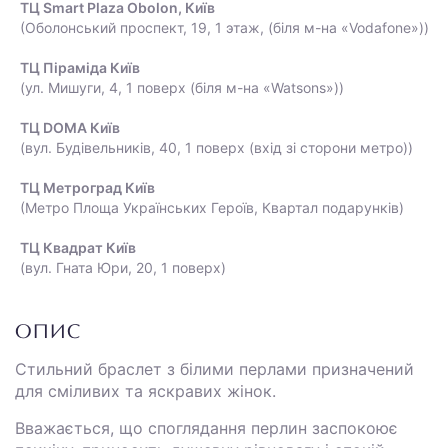
ТЦ Smart Plaza Obolon, Київ
(Оболонський проспект, 19, 1 этаж, (біля м-на «Vodafone»))
ТЦ Піраміда Київ
(ул. Мишуги, 4, 1 поверх (біля м-на «Watsons»))
ТЦ DOMA Київ
(вул. Будівельників, 40, 1 поверх (вхід зі сторони метро))
ТЦ Метроград Київ
(Метро Площа Українських Героїв, Квартал подарунків)
ТЦ Квадрат Київ
(вул. Гната Юри, 20, 1 поверх)
ОПИС
Стильний браслет з білими перлами призначений
для сміливих та яскравих жінок.
Вважається, що споглядання перлин заспокоює