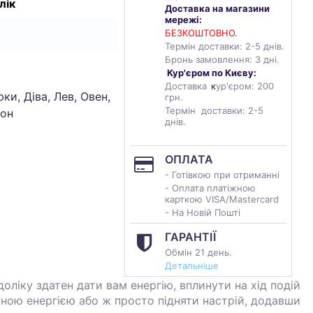
лік
Доставка на магазини
мережі:
БЕЗКОШТОВНО.
Термін доставки: 2-5 днів.
Бронь замовлення: 3 дні.
Кур'єром по Києву:
Доставка
к
ур'єром: 200
ки, Діва, Лев, Овен,
грн.
Термін доставки: 2-5
іон
днів.
ОПЛАТА
- Готівкою при отриманні
- Оплата платіжною
карткою VISA/Mastercard
- На Новій Пошті
ГАРАНТІЇ
Обмін 21 день.
Детальніше
оліку здатен дати вам енергію, вплинути на хід подій
вною енергією або ж просто підняти настрій, додавши