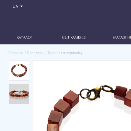
UA
КАТАЛОГ
СВІТ КАМЕНІВ
МАГАЗИН
Головна
Браслети
Браслет з сердоліку