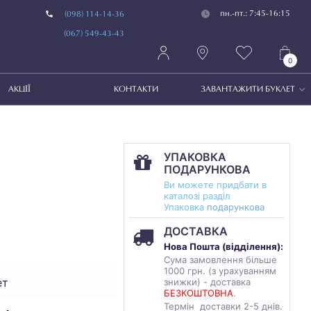
пн.-пт.: 7:45-16:15
(098) 114-14-36
(067) 549-43-43
0
АКЦІЇ
КОНТАКТИ
ЗАВАНТАЖИТИ БУКЛЕТ
УПАКОВКА
ПОДАРУНКОВА
Ви можете придбати в
каталозі разділ
Упаковка
подарункова
ДОСТАВКА
Нова Пошта (
відділення
):
Сума замовлення більше
1000 грн. (з урахуванням
ет
знижки) - доставка
БЕЗКОШТОВНА
.
Термін доставки 2-5 днів.