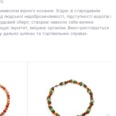
у.
имволом вірного кохання. Згідно зі стародавнім
від людської недоброзичливості, підступності ворогів і
 чудовий оберіг, створює навколо себе велике
щує імунітет, зміцнює організм. Вико¬ристовується
у дальніх шляхах та торгівельних справах.