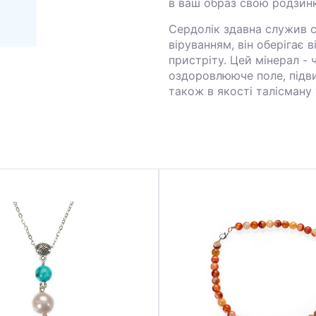
в ваш образ свою родзинк
Сердолік здавна служив с
віруванням, він оберігає 
пристріту. Цей мінерал -
оздоровлююче поле, підви
також в якості талісману 