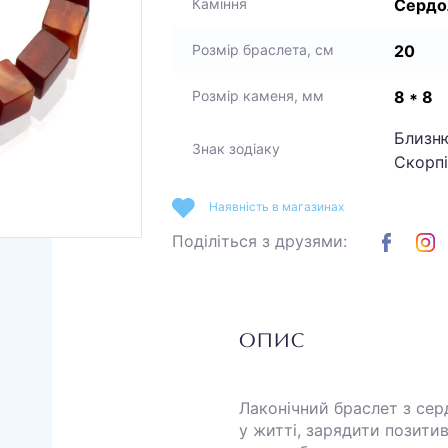
Сердо
Каміння
20
Розмір браслета, см
8 * 8
Розмір каменя, мм
Близню
Знак зодіаку
Скорп
Наявність в магазинах
Поділіться з друзями:
ОПИС
Лаконічний браслет з серд
у житті, зарядити позити