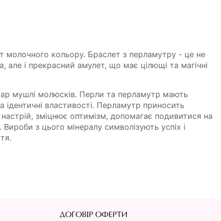
 молочного кольору. Браслет з перламутру - це не
, але і прекрасний амулет, що має цілющі та магічні
шар мушлі молюсків. Перли та перламутр мають
 ідентичні властивості. Перламутр при­носить
й настрій, зміцнює оптимізм, допомагає подивитися на
 Вироби з цього мінералу сим­волізують успіх і
тя.
ДОГОВІР ОФЕРТИ