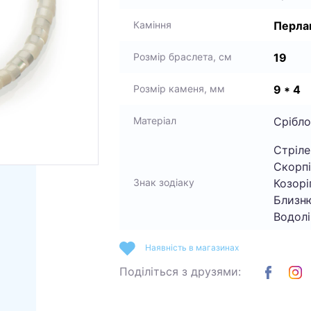
Перла
Каміння
19
Розмір браслета, см
9 * 4
Розмір каменя, мм
Срібло
Матеріал
Стріле
Скорпі
Козоріг
Знак зодіаку
Близню
Водолі
Наявність в магазинах
Поділіться з друзями: