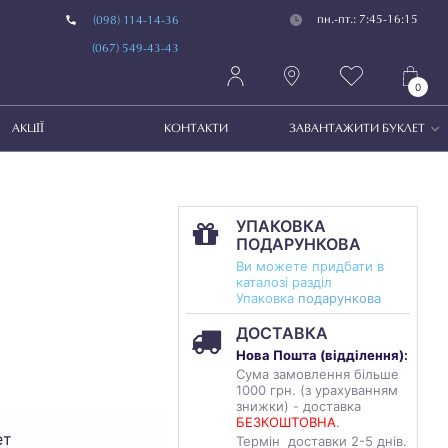
пн.-пт.: 7:45-16:15
(098) 114-14-36
(067) 549-43-43
0
АКЦІЇ
КОНТАКТИ
ЗАВАНТАЖИТИ БУКЛЕТ
УПАКОВКА
ПОДАРУНКОВА
Ви можете придбати в
каталозі разділ
Упаковка
подарункова
ДОСТАВКА
Нова Пошта (
відділення
):
Сума замовлення більше
1000 грн. (з урахуванням
знижки) - доставка
БЕЗКОШТОВНА
.
ет
Термін доставки 2-5 днів.