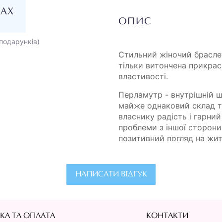
НАХ
ОПИС
подарунків)
Стильний жіночий браслет
тільки витончена прикраса
властивості.
Перламутр - внутрішній 
майже однаковий склад та
власнику радість і гарни
проблеми з іншої сторони.
позитивний погляд на жит
НАПИСАТИ ВІДГУК
КА ТА ОПЛАТА
КОНТАКТИ