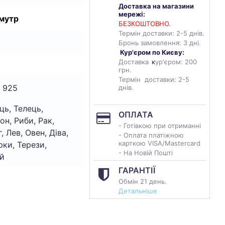
Доставка на магазини
мережі:
мутр
БЕЗКОШТОВНО.
Термін доставки: 2-5 днів.
Бронь замовлення: 3 дні.
Кур'єром по Києву:
Доставка
к
ур'єром: 200
грн.
Термін доставки: 2-5
 925
днів.
ць, Телець,
ОПЛАТА
он, Риби, Рак,
- Готівкою при отриманні
, Лев, Овен, Діва,
- Оплата платіжною
карткою VISA/Mastercard
ки, Терези,
- На Новій Пошті
й
ГАРАНТІЇ
Обмін 21 день.
Детальніше