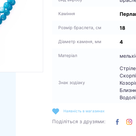
Перла
Каміння
18
Розмір браслета, см
4
Діаметр каменя, мм
мельхі
Матеріал
Стріле
Скорпі
Козоріг
Знак зодіаку
Близню
Водолі
Наявність в магазинах
Поділіться з друзями: