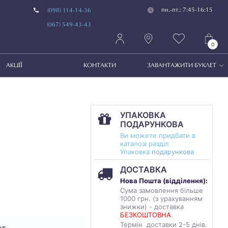
пн.-пт.: 7:45-16:15
(098) 114-14-36
(067) 549-43-43
0
АКЦІЇ
КОНТАКТИ
ЗАВАНТАЖИТИ БУКЛЕТ
УПАКОВКА
ПОДАРУНКОВА
Ви можете придбати в
каталозі разділ
Упаковка
подарункова
ДОСТАВКА
Нова Пошта (
відділення
):
Сума замовлення більше
1000 грн. (з урахуванням
знижки) - доставка
БЕЗКОШТОВНА
.
Термін доставки 2-5 днів.
ет