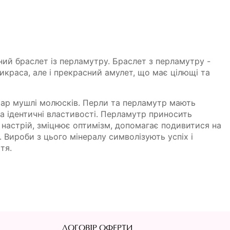
ий браслет із перламутру. Браслет з перламутру -
икраса, але і прекрасний амулет, що має цілющі та
шар мушлі молюсків. Перли та перламутр мають
 ідентичні властивості. Перламутр при­носить
й настрій, зміцнює оптимізм, допомагає подивитися на
 Вироби з цього мінералу сим­волізують успіх і
тя.
ДОГОВІР ОФЕРТИ