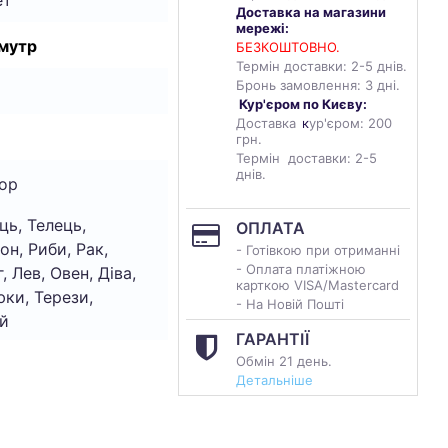
Доставка на магазини
мережі:
мутр
БЕЗКОШТОВНО.
Термін доставки: 2-5 днів.
Бронь замовлення: 3 дні.
Кур'єром по Києву:
Доставка
к
ур'єром: 200
грн.
Термін доставки: 2-5
днів.
ор
ць, Телець,
ОПЛАТА
он, Риби, Рак,
- Готівкою при отриманні
- Оплата платіжною
, Лев, Овен, Діва,
карткою VISA/Mastercard
ки, Терези,
- На Новій Пошті
й
ГАРАНТІЇ
Обмін 21 день.
Детальніше