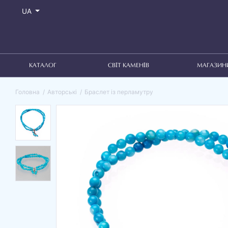
UA
КАТАЛОГ
СВІТ КАМЕНІВ
МАГАЗИН
Головна
Авторські
Браслет із перламутру