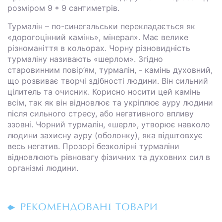
розміром 9 * 9 сантиметрів.
Турмалін – по-синегальськи перекладається як
«дорогоцінний камінь», мінерал». Має велике
різноманіття в кольорах. Чорну різновидність
турмаліну називають «шерлом». Згідно
старовинним повір’ям, турмалін, - камінь духовний,
що розвиває творчі здібності людини. Він сильний
цілитель та очисник. Корисно носити цей камінь
всім, так як він відновлює та укріплює ауру людини
після сильного стресу, або негативного впливу
ззовні. Чорний турмалін, «шерл», утворює навколо
людини захисну ауру (оболонку), яка відштовхує
весь негатив. Прозорі безколірні турмаліни
відновлюють рівновагу фізичних та духовних сил в
організмі людини.
РЕКОМЕНДОВАНІ ТОВАРИ