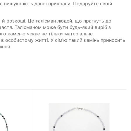
є вишуканість даної прикраси. Подаруйте своїй
я й розкоші. Це талісман людей, що прагнуть до
щастя. Талісманом може бути будь-який виріб з
ого каменю чекає не тільки матеріальне
я в особистому житті. У сім'ю такий камінь приносить
іння.