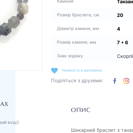
Танзан
Каміння
20
Розмір браслета, см
4
Діаметр каменя, мм
7 * 6
Розмір каменя, мм
Скорпі
Знак зодіаку
Наявність в магазинах
Поділіться з друзями:
НАХ
ОПИС
вий вхід))
Шикарний браслет з танза