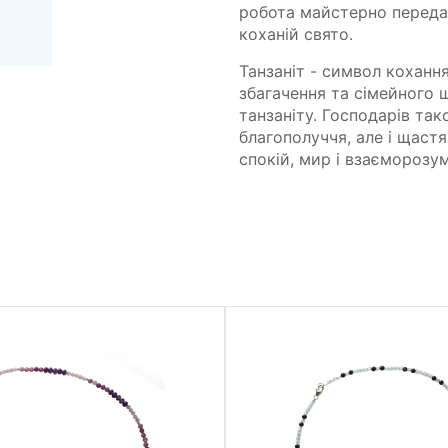
робота майстерно переда
коханій свято.
Танзаніт - символ коханн
збагачення та сімейного 
танзаніту. Господарів так
благополуччя, але і щаст
спокій, мир і взаєморозум