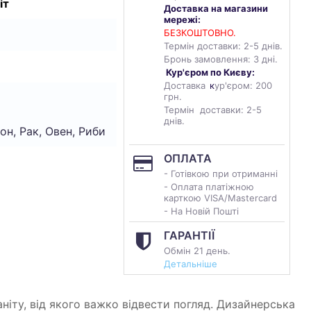
іт
Доставка на магазини
мережі:
БЕЗКОШТОВНО.
Термін доставки: 2-5 днів.
Бронь замовлення: 3 дні.
Кур'єром по Києву:
Доставка
к
ур'єром: 200
грн.
Термін доставки: 2-5
днів.
он, Рак, Овен, Риби
ОПЛАТА
- Готівкою при отриманні
- Оплата платіжною
карткою VISA/Mastercard
- На Новій Пошті
ГАРАНТІЇ
Обмін 21 день.
Детальніше
ніту, від якого важко відвести погляд. Дизайнерська