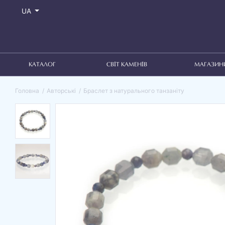
UA
КАТАЛОГ
СВІТ КАМЕНІВ
МАГАЗИН
Головна
Авторські
Браслет з натурального танзаніту