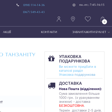
пн.-пт.: 7:45-16:15
(098) 114-14-36
(067) 549-43-43
0
АКЦІЇ
КОНТАКТИ
ЗАВАНТАЖИТИ БУКЛЕТ
О ТАНЗАНІТУ
УПАКОВКА
ПОДАРУНКОВА
Ви можете придбати в
каталозі разділ
Упаковка
подарункова
ДОСТАВКА
Нова Пошта (
відділення
):
Сума замовлення більше
1000 грн. (з урахуванням
ет
знижки) - доставка
БЕЗКОШТОВНА
.
Термін доставки 2-5 днів.