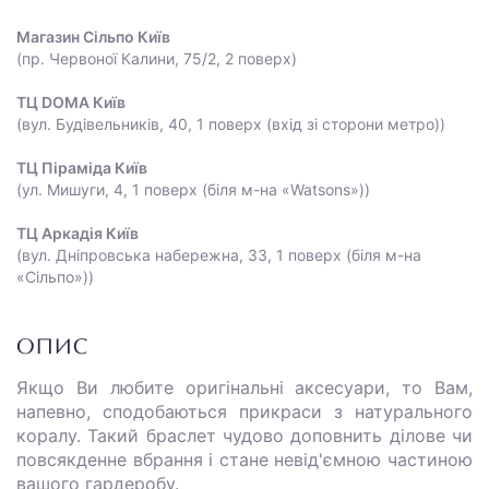
Магазин Сільпо Київ
(пр. Червоної Калини, 75/2, 2 поверх)
ТЦ DOMA Київ
(вул. Будівельників, 40, 1 поверх (вхід зі сторони метро))
ТЦ Піраміда Київ
(ул. Мишуги, 4, 1 поверх (біля м-на «Watsons»))
ТЦ Аркадія Київ
(вул. Дніпровська набережна, 33, 1 поверх (біля м-на
«Сільпо»))
ОПИС
Якщо Ви любите оригінальні аксесуари, то Вам,
напевно, сподобаються прикраси з натурального
коралу. Такий браслет чудово доповнить ділове чи
повсякденне вбрання і стане невід'ємною частиною
вашого гардеробу.