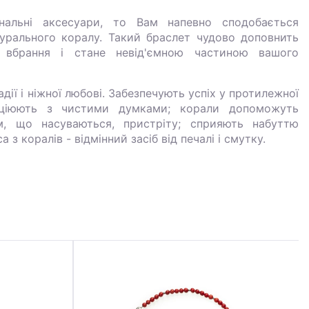
альні аксесуари, то Вам напевно сподобається
турального коралу. Такий браслет чудово доповнить
 вбрання і стане невід'ємною частиною вашого
дії і ніжної любові. Забезпечують успіх у протилежної
оціюють з чистими думками; корали допоможуть
м, що насуваються, пристріту; сприяють набуттю
з коралів - відмінний засіб від печалі і смутку.