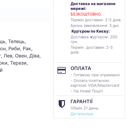
Доставка на магазини
мережі:
БЕЗКОШТОВНО.
Термін доставки: 2-5 днів.
Бронь замовлення: 3 дні.
Кур'єром по Києву:
Доставка
к
ур'єром: 200
ць, Телець,
грн.
Термін доставки: 2-5
он, Риби, Рак,
днів.
, Лев, Овен, Діва,
ки, Терези,
ОПЛАТА
й
- Готівкою при отриманні
- Оплата платіжною
карткою VISA/Mastercard
- На Новій Пошті
ГАРАНТІЇ
Обмін 21 день.
Детальніше