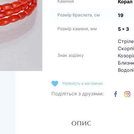
Корал
Каміння
19
Розмір браслета, см
5 * 3
Розмір каменя, мм
Стріле
Скорпі
Козоріг
Знак зодіаку
Близню
Водолі
Наявність в магазинах
Поділіться з друзями:
ОПИС