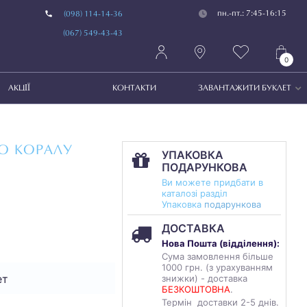
пн.-пт.: 7:45-16:15
(098) 114-14-36
(067) 549-43-43
0
АКЦІЇ
КОНТАКТИ
ЗАВАНТАЖИТИ БУКЛЕТ
ГО КОРАЛУ
УПАКОВКА
ПОДАРУНКОВА
Ви можете придбати в
каталозі разділ
Упаковка
подарункова
ДОСТАВКА
Нова Пошта (
відділення
):
Сума замовлення більше
1000 грн. (з урахуванням
ет
знижки) - доставка
БЕЗКОШТОВНА
.
Термін доставки 2-5 днів.