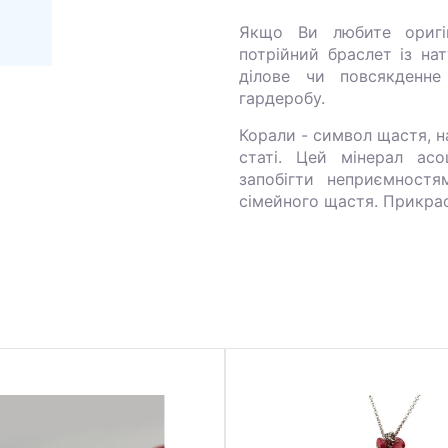
Якщо Ви любите оригін
потрійний браслет із на
ділове чи повсякденне
гардеробу.
Корали - символ щастя, на
статі. Цей мінерал ас
запобігти неприємностя
сімейного щастя. Прикраса 