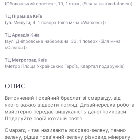
(Оболонський проспект, 19, 1 этаж, (біля м-на «Vodafone»))
ТЦ Піраміда Київ
(ул. Мишуги, 4, 1 поверх (біля м-на «Watsons»))
ТЦ Аркадія Київ
(вул. Дніпровська набережна, 33, 1 поверх (біля м-на
«Сільпо»))
ТЦ Метроград Київ
(Метро Площа Українських Героїв, Квартал подарунків)
ОПИС
Витончений і охайний браслет зі смарагду, від
якого важко відвести погляд. Дизайнерська робота
майстерно передає вишуканість даної прикраси.
Подаруйте своїй коханій свято.
Смарагд - так називають яскраво-зелену, темно
зелену, рідше трав'яний-зелену різновид мінералу