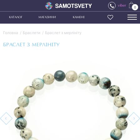
viber
0
КАТАЛОГ
МАГАЗИНИ
КАМЕНІ
Головна
Браслети
Браслет з мерлініту
БРАСЛЕТ З МЕРЛІНІТУ