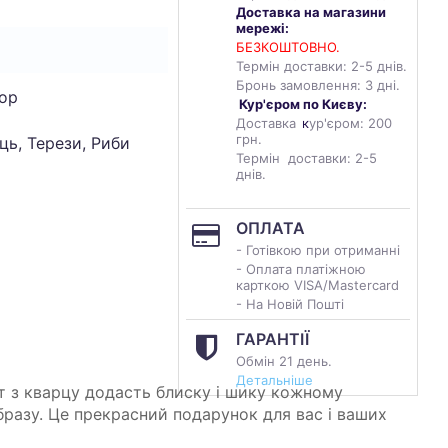
Доставка на магазини
мережі:
БЕЗКОШТОВНО.
Термін доставки: 2-5 днів.
Бронь замовлення: 3 дні.
ор
Кур'єром по Києву:
Доставка
к
ур'єром: 200
грн.
ць, Терези, Риби
Термін доставки: 2-5
днів.
ОПЛАТА
- Готівкою при отриманні
- Оплата платіжною
карткою VISA/Mastercard
- На Новій Пошті
ГАРАНТІЇ
Обмін 21 день.
Детальніше
т з кварцу додасть блиску і шику кожному
разу. Це прекрасний подарунок для вас і ваших