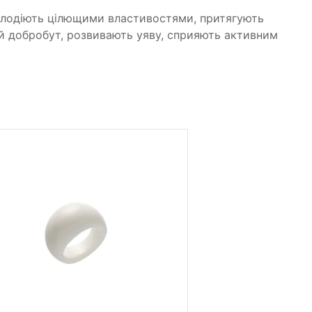
олодіють цілющими властивостями, притягують
ий добробут, розвивають уяву, сприяють активним