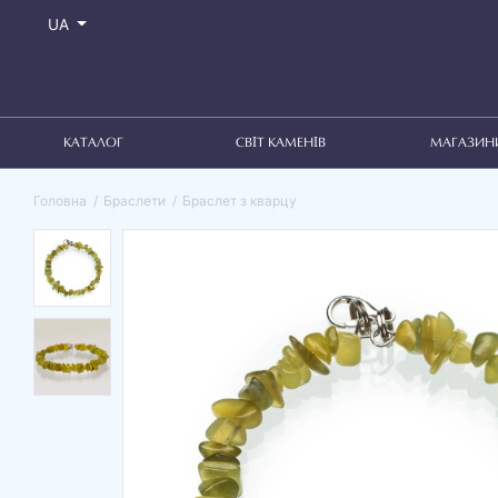
UA
КАТАЛОГ
СВІТ КАМЕНІВ
МАГАЗИН
Головна
Браслети
Браслет з кварцу