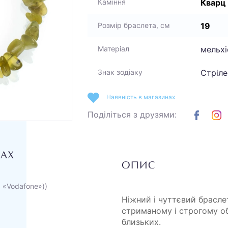
Кварц
Каміння
19
Розмір браслета, см
мельхі
Матеріал
Стріле
Знак зодіаку
Наявність в магазинах
Поділіться з друзями:
НАХ
ОПИС
а «Vodafone»))
Ніжний і чуттєвий брасле
стриманому і строгому об
близьких.