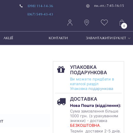
пн.-пт.: 7:45-16:15
(098) 114-14-36
(067) 549-43-43
0
АКЦІЇ
КОНТАКТИ
ЗАВАНТАЖИТИ БУКЛЕТ
УПАКОВКА
ПОДАРУНКОВА
Ви можете придбати в
каталозі разділ
Упаковка
подарункова
ДОСТАВКА
Нова Пошта (
відділення
):
Сума замовлення більше
1000 грн. (з урахуванням
ет
знижки) - доставка
БЕЗКОШТОВНА
.
Термін доставки 2-5 днів.