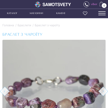
viber
0
КАТАЛОГ
МАГАЗИНИ
КАМЕНІ
Головна
Браслети
Браслет з чароїту
БРАСЛЕТ З ЧАРОЇТУ