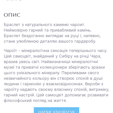
ОПИС
Браслет з натурального каменю чароит.
Неймовірно гарний та привабливий камінь.
Браслет бездоганно виглядає на руці і, напевно,
стане улюбленою деталлю вашого гардеробу.
Чароїт - мінералогічна сенсація теперішнього часу.
Цей самоцвіт, знайдений у Сибіру на річці Чара,
вразив увесь світ. Найвизначніші мінералогічні
музеї та приватні колекціонери зберігають зразки
цього унікального мінералу. Переливами свого
незвичайного кольору він створює спокій в душі
людини і гармонію у взаємовідносинах. Вироби з
чароїту надають своєму власнику спокій, витримку,
гарний настрій. Цей самоцвіт допомагає розвивати
філософський погляд на життя.
НАПИСАТИ ВІДГУК