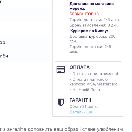
т
Доставка на магазини
мережі:
БЕЗКОШТОВНО.
Термін доставки: 2-5 днів.
Бронь замовлення: 3 дні.
Кур'єром по Києву:
Доставка
к
ур'єром: 200
грн.
ор
Термін доставки: 2-5
днів.
Риби
ОПЛАТА
- Готівкою при отриманні
- Оплата платіжною
карткою VISA/Mastercard
- На Новій Пошті
ГАРАНТІЇ
Обмін 21 день.
Детальніше
т з ангеліта доповнить ваш образ і стане улюбленим