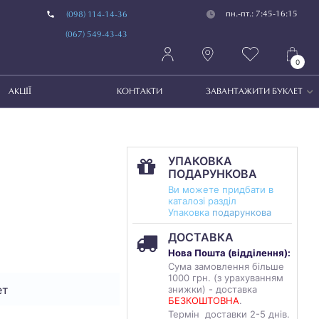
пн.-пт.: 7:45-16:15
(098) 114-14-36
(067) 549-43-43
0
АКЦІЇ
КОНТАКТИ
ЗАВАНТАЖИТИ БУКЛЕТ
УПАКОВКА
ПОДАРУНКОВА
Ви можете придбати в
каталозі разділ
Упаковка
подарункова
ДОСТАВКА
Нова Пошта (
відділення
):
Сума замовлення більше
1000 грн. (з урахуванням
ет
знижки) - доставка
БЕЗКОШТОВНА
.
Термін доставки 2-5 днів.