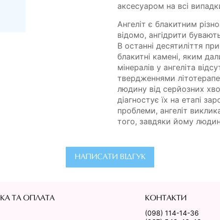
аксесуаром на всі випадк
Ангеліт є блакитним різн
відомо, ангідрити бувають
В останні десятиліття при
блакитні камені, яким дал
мінералів у ангеліта відсу
твердженнями літотерапев
людину від серйозних хво
діагностує їх на етапі з
проблеми, ангеліт виклика
того, завдяки йому людин
НАПИСАТИ ВІДГУК
КА ТА ОПЛАТА
КОНТАКТИ
(098) 114-14-36