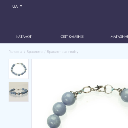
UA
КАТАЛОГ
СВІТ КАМЕНІВ
МАГАЗИН
Головна
Браслети
Браслет з ангеліту