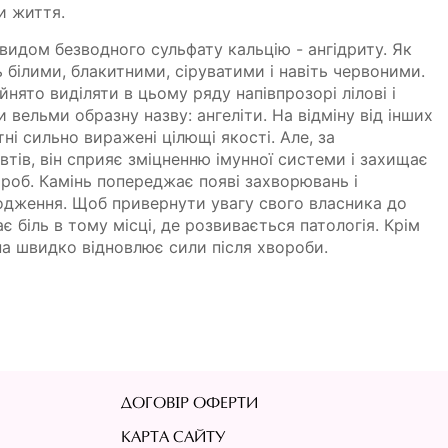
и життя.
овидом безводного сульфату кальцію - ангідриту. Як
 білими, блакитними, сіруватими і навіть червоними.
йнято виділяти в цьому ряду напівпрозорі лілові і
и вельми образну назву: ангеліти. На відміну від інших
тні сильно виражені цілющі якості. Але, за
тів, він сприяє зміцненню імунної системи і захищає
роб. Камінь попереджає появі захворювань і
ародження. Щоб привернути увагу свого власника до
є біль в тому місці, де розвивається патологія. Крім
а швидко відновлює сили після хвороби.
ДОГОВІР ОФЕРТИ
КАРТА САЙТУ